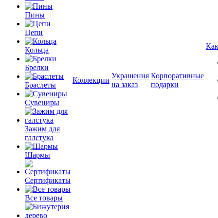
Пины
Цепи
Как
Кольца
Брелки
Украшения
Корпоративные
Коллекции
на заказ
подарки
Браслеты
Сувениры
Зажим для
галстука
Шармы
Сертификаты
Все товары