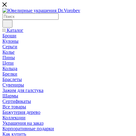
Каталог
Броши
Кулоны
Серьги
Колье
Пины
Цепи
Кольца
Брелки
Браслеты
Сувениры
Зажим для галстука
Шармы
Сертификаты
Все товары
Бижутерия дерево
Коллекции
Украшения на заказ
Корпоративные подарки
Как купить