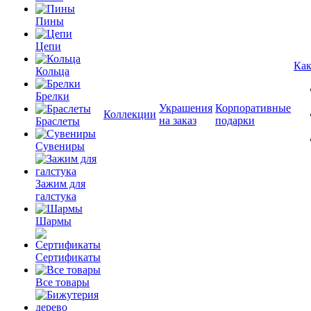
Пины
Цепи
Как
Кольца
Брелки
Украшения
Корпоративные
Коллекции
на заказ
подарки
Браслеты
Сувениры
Зажим для
галстука
Шармы
Сертификаты
Все товары