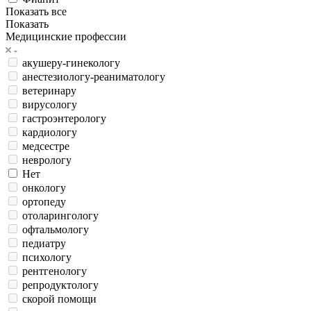
Показать все
Показать
Медицинские профессии
акушеру-гинекологу
анестезиологу-реаниматологу
ветеринару
вирусологу
гастроэнтерологу
кардиологу
медсестре
неврологу
Нет
онкологу
ортопеду
отоларингологу
офтальмологу
педиатру
психологу
рентгенологу
репродуктологу
скорой помощи