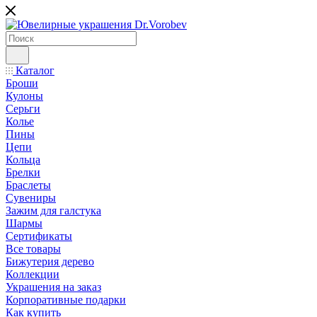
Каталог
Броши
Кулоны
Серьги
Колье
Пины
Цепи
Кольца
Брелки
Браслеты
Сувениры
Зажим для галстука
Шармы
Сертификаты
Все товары
Бижутерия дерево
Коллекции
Украшения на заказ
Корпоративные подарки
Как купить