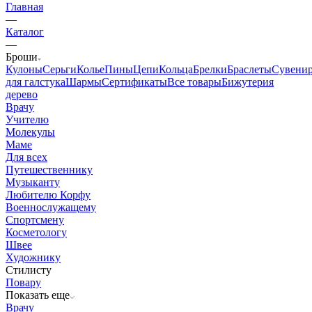
Главная
—
Каталог
—
Броши
Кулоны
Серьги
Колье
Пины
Цепи
Кольца
Брелки
Браслеты
Сувени
для галстука
Шармы
Сертификаты
Все товары
Бижутерия
дерево
Врачу
Учителю
Молекулы
Маме
Для всех
Путешественнику
Музыканту
Любителю Корфу
Военнослужащему
Спортсмену
Косметологу
Швее
Художнику
Стилисту
Повару
Показать еще
Врачу