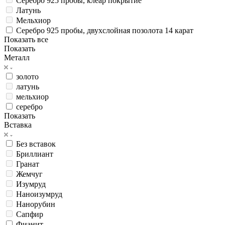
Серебро 925 пробы, клеар покрытие
Латунь
Мельхиор
Серебро 925 пробы, двухслойная позолота 14 карат
Показать все
Показать
Металл
золото
латунь
мельхиор
серебро
Показать
Вставка
Без вставок
Бриллиант
Гранат
Жемчуг
Изумруд
Наноизумруд
Нанорубин
Сапфир
Фианит