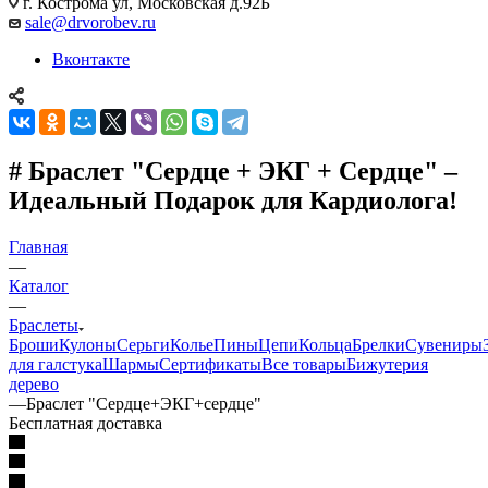
г. Кострома ул, Московская д.92Б
sale@drvorobev.ru
Вконтакте
# Браслет "Сердце + ЭКГ + Сердце" –
Идеальный Подарок для Кардиолога!
Главная
—
Каталог
—
Браслеты
Броши
Кулоны
Серьги
Колье
Пины
Цепи
Кольца
Брелки
Сувениры
для галстука
Шармы
Сертификаты
Все товары
Бижутерия
дерево
—
Браслет "Сердце+ЭКГ+сердце"
Бесплатная доставка