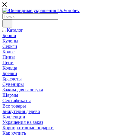
Каталог
Броши
Кулоны
Серьги
Колье
Пины
Цепи
Кольца
Брелки
Браслеты
Сувениры
Зажим для галстука
Шармы
Сертификаты
Все товары
Бижутерия дерево
Коллекции
Украшения на заказ
Корпоративные подарки
Как купить