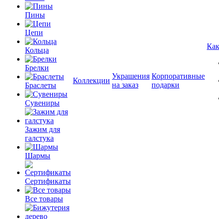
Пины
Цепи
Как
Кольца
Брелки
Украшения
Корпоративные
Коллекции
на заказ
подарки
Браслеты
Сувениры
Зажим для
галстука
Шармы
Сертификаты
Все товары