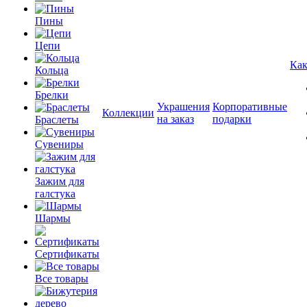
Пины
Цепи
Как
Кольца
Брелки
Украшения
Корпоративные
Коллекции
на заказ
подарки
Браслеты
Сувениры
Зажим для
галстука
Шармы
Сертификаты
Все товары