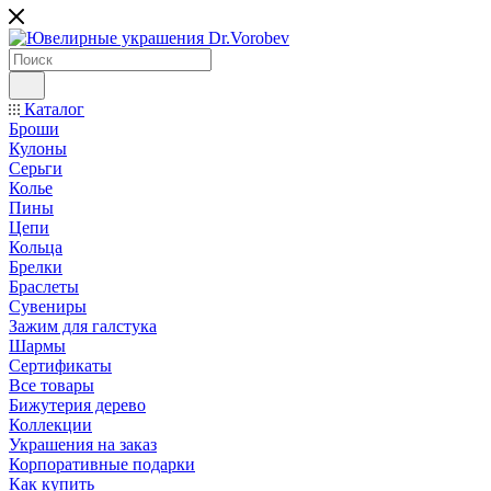
Каталог
Броши
Кулоны
Серьги
Колье
Пины
Цепи
Кольца
Брелки
Браслеты
Сувениры
Зажим для галстука
Шармы
Сертификаты
Все товары
Бижутерия дерево
Коллекции
Украшения на заказ
Корпоративные подарки
Как купить