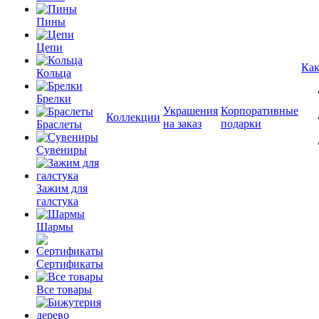
Пины
Цепи
Как
Кольца
Брелки
Украшения
Корпоративные
Коллекции
на заказ
подарки
Браслеты
Сувениры
Зажим для
галстука
Шармы
Сертификаты
Все товары