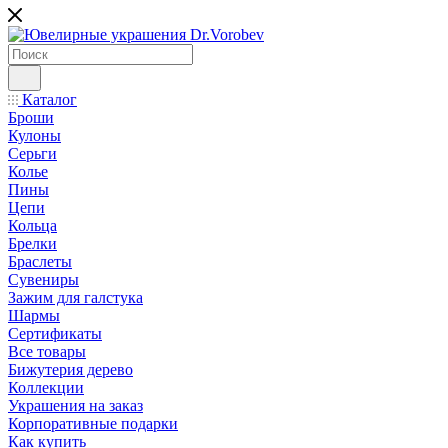
Каталог
Броши
Кулоны
Серьги
Колье
Пины
Цепи
Кольца
Брелки
Браслеты
Сувениры
Зажим для галстука
Шармы
Сертификаты
Все товары
Бижутерия дерево
Коллекции
Украшения на заказ
Корпоративные подарки
Как купить