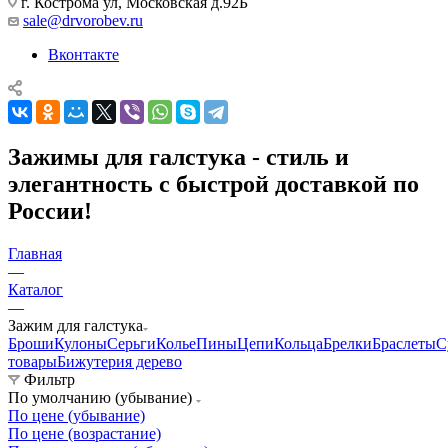
г. Кострома ул, Московская д.92Б
sale@drvorobev.ru
Вконтакте
Зажимы для галстука - стиль и
элегантность с быстрой доставкой по
России!
Главная
—
Каталог
—
Зажим для галстука
Броши
Кулоны
Серьги
Колье
Пины
Цепи
Кольца
Брелки
Браслеты
С
товары
Бижутерия дерево
Фильтр
По умолчанию (убывание)
По цене (убывание)
По цене (возрастание)