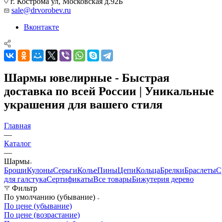
г. Кострома ул, Московская д.92Б
sale@drvorobev.ru
Вконтакте
Шармы ювелирные - Быстрая
доставка по всей России | Уникальные
украшения для вашего стиля
Главная
—
Каталог
—
Шармы
Броши
Кулоны
Серьги
Колье
Пины
Цепи
Кольца
Брелки
Браслеты
С
для галстука
Сертификаты
Все товары
Бижутерия дерево
Фильтр
По умолчанию (убывание)
По цене (убывание)
По цене (возрастание)