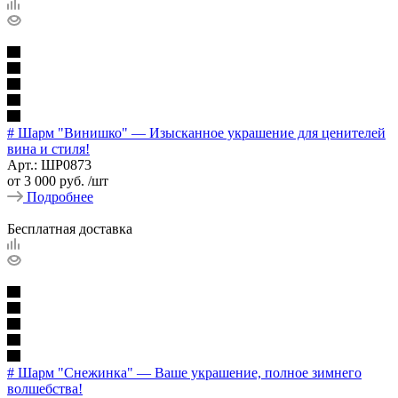
# Шарм "Винишко" — Изысканное украшение для ценителей
вина и стиля!
Арт.: ШР0873
от
3 000 руб.
/шт
Подробнее
Бесплатная доставка
# Шарм "Снежинка" — Ваше украшение, полное зимнего
волшебства!