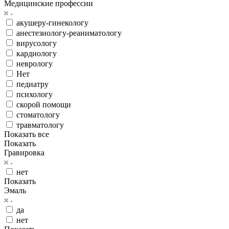
Медицинские профессии
акушеру-гинекологу
анестезиологу-реаниматологу
вирусологу
кардиологу
неврологу
Нет
педиатру
психологу
скорой помощи
стоматологу
травматологу
Показать все
Показать
Гравировка
нет
Показать
Эмаль
да
нет