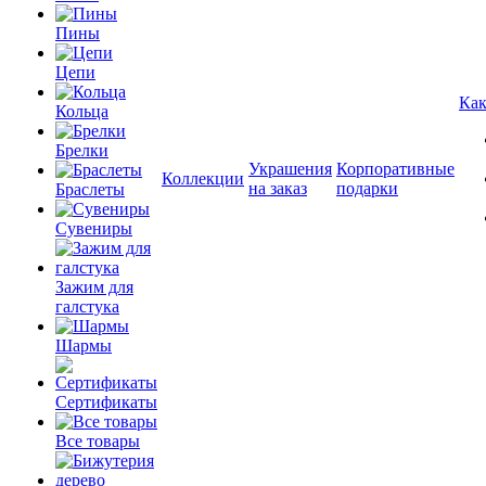
Пины
Цепи
Как
Кольца
Брелки
Украшения
Корпоративные
Коллекции
на заказ
подарки
Браслеты
Сувениры
Зажим для
галстука
Шармы
Сертификаты
Все товары