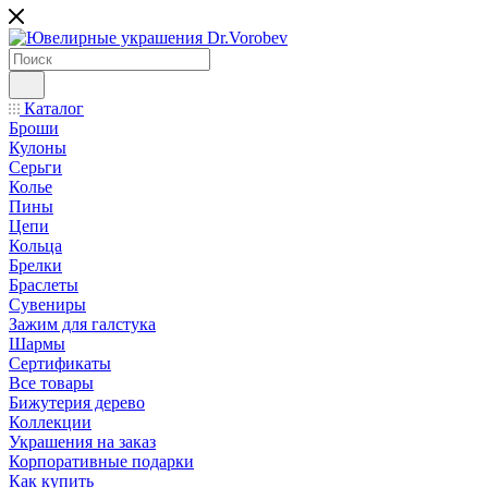
Каталог
Броши
Кулоны
Серьги
Колье
Пины
Цепи
Кольца
Брелки
Браслеты
Сувениры
Зажим для галстука
Шармы
Сертификаты
Все товары
Бижутерия дерево
Коллекции
Украшения на заказ
Корпоративные подарки
Как купить