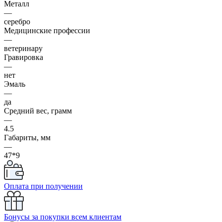
Металл
—
серебро
Медицинские профессии
—
ветеринару
Гравировка
—
нет
Эмаль
—
да
Средний вес, грамм
—
4.5
Габариты, мм
—
47*9
Оплата при получении
Бонусы за покупки всем клиентам