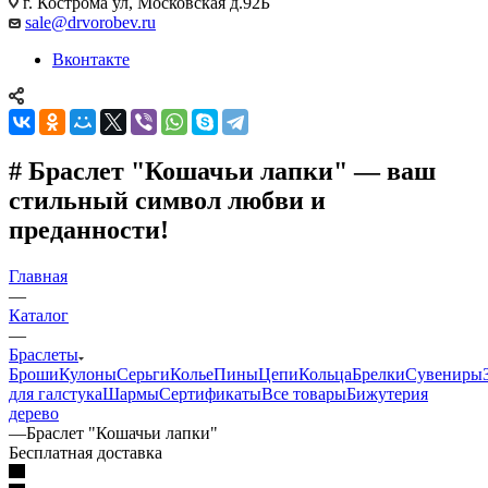
г. Кострома ул, Московская д.92Б
sale@drvorobev.ru
Вконтакте
# Браслет "Кошачьи лапки" — ваш
стильный символ любви и
преданности!
Главная
—
Каталог
—
Браслеты
Броши
Кулоны
Серьги
Колье
Пины
Цепи
Кольца
Брелки
Сувениры
для галстука
Шармы
Сертификаты
Все товары
Бижутерия
дерево
—
Браслет "Кошачьи лапки"
Бесплатная доставка