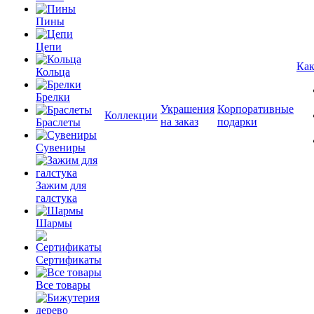
Пины
Цепи
Как
Кольца
Брелки
Украшения
Корпоративные
Коллекции
на заказ
подарки
Браслеты
Сувениры
Зажим для
галстука
Шармы
Сертификаты
Все товары