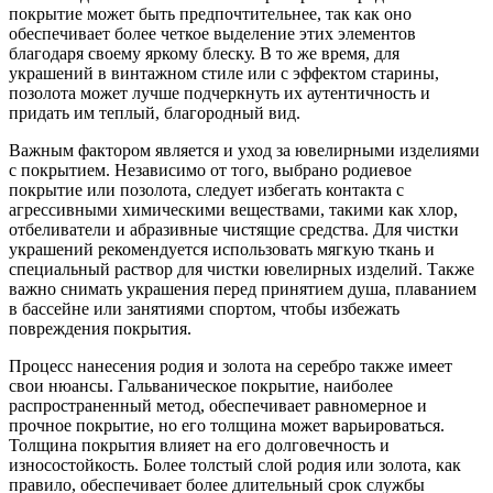
покрытие может быть предпочтительнее, так как оно
обеспечивает более четкое выделение этих элементов
благодаря своему яркому блеску. В то же время, для
украшений в винтажном стиле или с эффектом старины,
позолота может лучше подчеркнуть их аутентичность и
придать им теплый, благородный вид.
Важным фактором является и уход за ювелирными изделиями
с покрытием. Независимо от того, выбрано родиевое
покрытие или позолота, следует избегать контакта с
агрессивными химическими веществами, такими как хлор,
отбеливатели и абразивные чистящие средства. Для чистки
украшений рекомендуется использовать мягкую ткань и
специальный раствор для чистки ювелирных изделий. Также
важно снимать украшения перед принятием душа, плаванием
в бассейне или занятиями спортом, чтобы избежать
повреждения покрытия.
Процесс нанесения родия и золота на серебро также имеет
свои нюансы. Гальваническое покрытие, наиболее
распространенный метод, обеспечивает равномерное и
прочное покрытие, но его толщина может варьироваться.
Толщина покрытия влияет на его долговечность и
износостойкость. Более толстый слой родия или золота, как
правило, обеспечивает более длительный срок службы