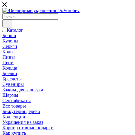
Каталог
Броши
Кулоны
Серьги
Колье
Пины
Цепи
Кольца
Брелки
Браслеты
Сувениры
Зажим для галстука
Шармы
Сертификаты
Все товары
Бижутерия дерево
Коллекции
Украшения на заказ
Корпоративные подарки
Как купить