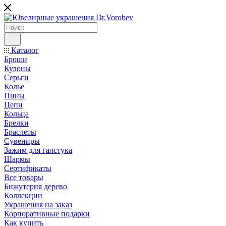
Каталог
Броши
Кулоны
Серьги
Колье
Пины
Цепи
Кольца
Брелки
Браслеты
Сувениры
Зажим для галстука
Шармы
Сертификаты
Все товары
Бижутерия дерево
Коллекции
Украшения на заказ
Корпоративные подарки
Как купить