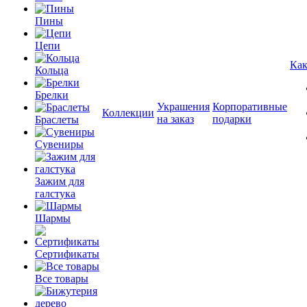
Пины
Цепи
Как
Кольца
Брелки
Украшения
Корпоративные
Коллекции
на заказ
подарки
Браслеты
Сувениры
Зажим для
галстука
Шармы
Сертификаты
Все товары