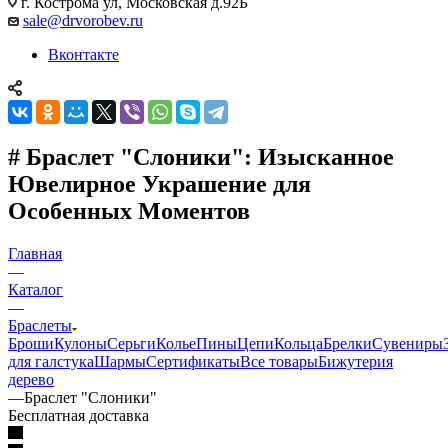
г. Кострома ул, Московская д.92Б
sale@drvorobev.ru
Вконтакте
# Браслет "Слоники": Изысканное
Ювелирное Украшение для
Особенных Моментов
Главная
—
Каталог
—
Браслеты
Броши
Кулоны
Серьги
Колье
Пины
Цепи
Кольца
Брелки
Сувениры
для галстука
Шармы
Сертификаты
Все товары
Бижутерия
дерево
—
Браслет "Слоники"
Бесплатная доставка