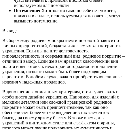
чувствительны к примесям в золотом сплаве,
используемом для позолоты.
Потемнение:
Хотя золото само по себе не тускнеет,
примеси в сплаве, используемом для позолоты, могут
вызывать потемнение.
Вывод:
Выбор между родиевым покрытием и позолотой зависит от
личных предпочтений, бюджета и желаемых характеристик
украшения. Если вы цените долговечность,
гипоаллергенность и современный вид, родиевое покрытие –
отличный выбор. Если же вам нравится классический вид
золота и вы готовы к некоторой осторожности в ношении
украшения, позолота может быть более подходящим
вариантом. В любом случае, важно приобретать ювелирные
изделия у надежных продавцов.
В дополнение к описанным критериям, стоит учитывать и
особенности дизайна украшения. Например, для изделий с
мелкими деталями или сложной гравировкой родиевое
покрытие может быть предпочтительнее, так как оно
обеспечивает более четкое выделение этих элементов
благодаря своему яркому блеску. В то же время, для
украшений в винтажном стиле или с эффектом старины,
позолота может лучше подчеркнуть их аутентичность и