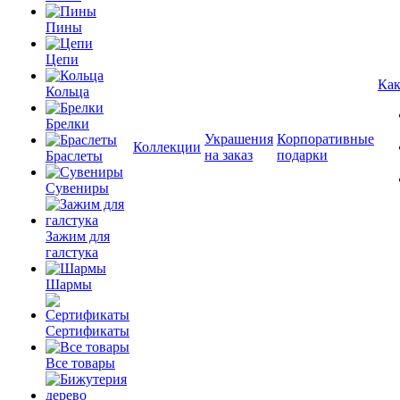
Пины
Цепи
Как
Кольца
Брелки
Украшения
Корпоративные
Коллекции
на заказ
подарки
Браслеты
Сувениры
Зажим для
галстука
Шармы
Сертификаты
Все товары