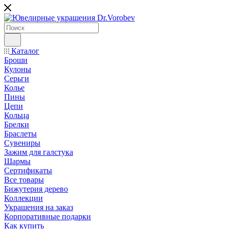
Каталог
Броши
Кулоны
Серьги
Колье
Пины
Цепи
Кольца
Брелки
Браслеты
Сувениры
Зажим для галстука
Шармы
Сертификаты
Все товары
Бижутерия дерево
Коллекции
Украшения на заказ
Корпоративные подарки
Как купить