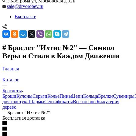
г. Кострома ул, Московская д.92Б
sale@drvorobev.ru
Вконтакте
# Браслет "Ихтис №2" — Символ
Веры и Стиля в Каждом Движении
Главная
—
Каталог
—
Браслеты
Броши
Кулоны
Серьги
Колье
Пины
Цепи
Кольца
Брелки
Сувениры
для галстука
Шармы
Сертификаты
Все товары
Бижутерия
дерево
—
Браслет "Ихтис №2"
Бесплатная доставка