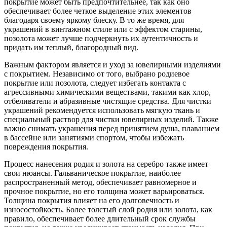
покрытие может быть предпочтительнее, так как оно
обеспечивает более четкое выделение этих элементов
благодаря своему яркому блеску. В то же время, для
украшений в винтажном стиле или с эффектом старины,
позолота может лучше подчеркнуть их аутентичность и
придать им теплый, благородный вид.
Важным фактором является и уход за ювелирными изделиями
с покрытием. Независимо от того, выбрано родиевое
покрытие или позолота, следует избегать контакта с
агрессивными химическими веществами, такими как хлор,
отбеливатели и абразивные чистящие средства. Для чистки
украшений рекомендуется использовать мягкую ткань и
специальный раствор для чистки ювелирных изделий. Также
важно снимать украшения перед принятием душа, плаванием
в бассейне или занятиями спортом, чтобы избежать
повреждения покрытия.
Процесс нанесения родия и золота на серебро также имеет
свои нюансы. Гальваническое покрытие, наиболее
распространенный метод, обеспечивает равномерное и
прочное покрытие, но его толщина может варьироваться.
Толщина покрытия влияет на его долговечность и
износостойкость. Более толстый слой родия или золота, как
правило, обеспечивает более длительный срок службы