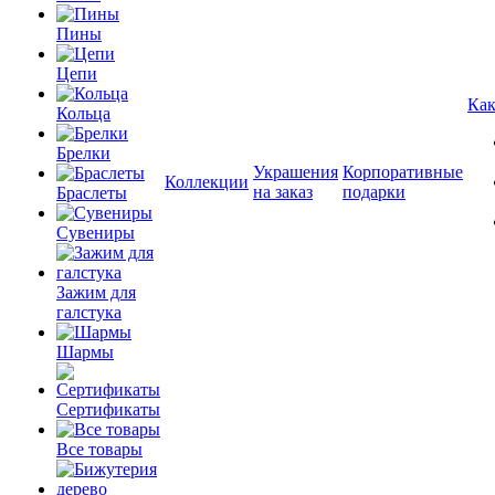
Пины
Цепи
Как
Кольца
Брелки
Украшения
Корпоративные
Коллекции
на заказ
подарки
Браслеты
Сувениры
Зажим для
галстука
Шармы
Сертификаты
Все товары