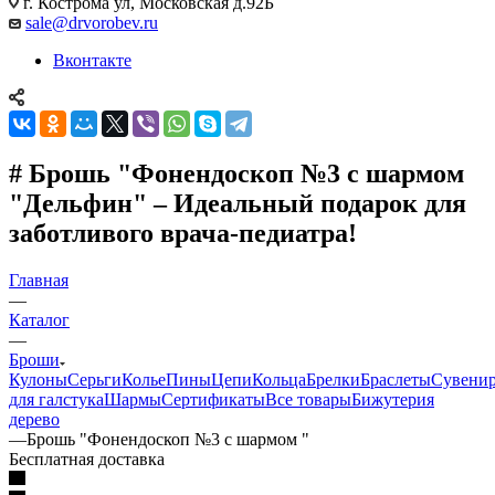
г. Кострома ул, Московская д.92Б
sale@drvorobev.ru
Вконтакте
# Брошь "Фонендоскоп №3 с шармом
"Дельфин" – Идеальный подарок для
заботливого врача-педиатра!
Главная
—
Каталог
—
Броши
Кулоны
Серьги
Колье
Пины
Цепи
Кольца
Брелки
Браслеты
Сувени
для галстука
Шармы
Сертификаты
Все товары
Бижутерия
дерево
—
Брошь "Фонендоскоп №3 с шармом "
Бесплатная доставка