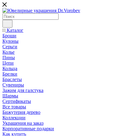
Каталог
Броши
Кулоны
Серьги
Колье
Пины
Цепи
Кольца
Брелки
Браслеты
Сувениры
Зажим для галстука
Шармы
Сертификаты
Все товары
Бижутерия дерево
Коллекции
Украшения на заказ
Корпоративные подарки
Как купить