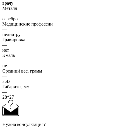
врачу
Металл
—
серебро
Медицинские профессии
—
педиатру
Гравировка
—
нет
Эмаль
—
нет
Средний вес, грамм
—
2.43
Габариты, мм
—
28*27
Нужна консультация?