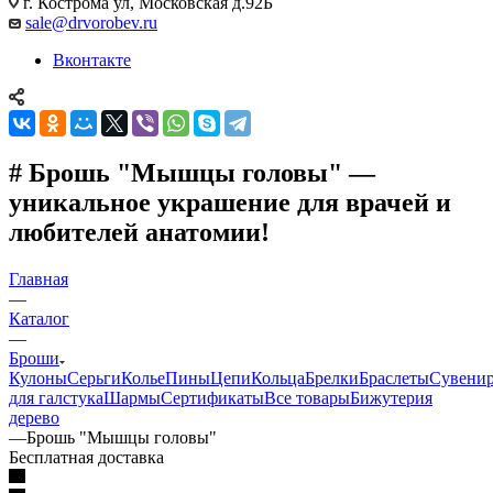
г. Кострома ул, Московская д.92Б
sale@drvorobev.ru
Вконтакте
# Брошь "Мышцы головы" —
уникальное украшение для врачей и
любителей анатомии!
Главная
—
Каталог
—
Броши
Кулоны
Серьги
Колье
Пины
Цепи
Кольца
Брелки
Браслеты
Сувени
для галстука
Шармы
Сертификаты
Все товары
Бижутерия
дерево
—
Брошь "Мышцы головы"
Бесплатная доставка