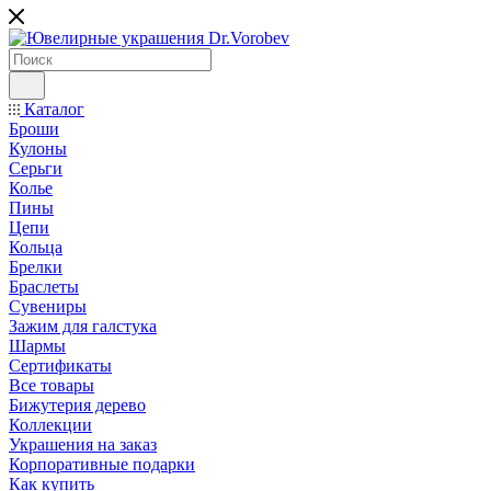
Каталог
Броши
Кулоны
Серьги
Колье
Пины
Цепи
Кольца
Брелки
Браслеты
Сувениры
Зажим для галстука
Шармы
Сертификаты
Все товары
Бижутерия дерево
Коллекции
Украшения на заказ
Корпоративные подарки
Как купить