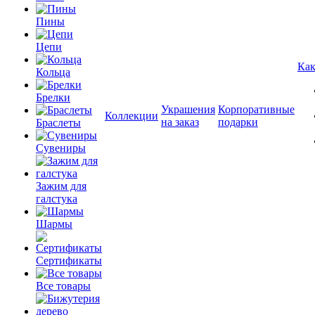
Пины
Цепи
Как
Кольца
Брелки
Украшения
Корпоративные
Коллекции
на заказ
подарки
Браслеты
Сувениры
Зажим для
галстука
Шармы
Сертификаты
Все товары