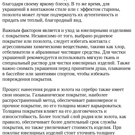
благодаря своему яркому блеску. В то же время, для
украшений в винтажном стиле или с эффектом старины,
позолота может лучше подчеркнуть их аутентичность и
придать им теплый, благородный вид.
Важным фактором является и уход за ювелирными изделиями
с покрытием. Независимо от того, выбрано родиевое
покрытие или позолота, следует избегать контакта с
агрессивными химическими веществами, такими как хлор,
отбеливатели и абразивные чистящие средства. Для чистки
украшений рекомендуется использовать мягкую ткань и
специальный раствор для чистки ювелирных изделий. Также
важно снимать украшения перед принятием душа, плаванием
в бассейне или занятиями спортом, чтобы избежать
повреждения покрытия.
Процесс нанесения родия и золота на серебро также имеет
свои нюансы. Гальваническое покрытие, наиболее
распространенный метод, обеспечивает равномерное и
прочное покрытие, но его толщина может варьироваться.
Толщина покрытия влияет на его долговечность и
износостойкость. Более толстый слой родия или золота, как
правило, обеспечивает более длительный срок службы
покрытия, но также увеличивает стоимость изделия. При
покупке ювелирных изделий стоит уточнять толщину