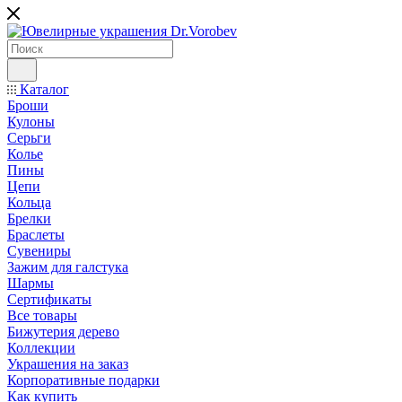
Каталог
Броши
Кулоны
Серьги
Колье
Пины
Цепи
Кольца
Брелки
Браслеты
Сувениры
Зажим для галстука
Шармы
Сертификаты
Все товары
Бижутерия дерево
Коллекции
Украшения на заказ
Корпоративные подарки
Как купить