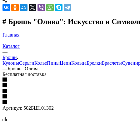
# Брошь "Олива": Искусство и Символ
Главная
—
Каталог
—
Броши
Кулоны
Серьги
Колье
Пины
Цепи
Кольца
Брелки
Браслеты
Сувени
—
Брошь "Олива"
Бесплатная доставка
Артикул:
502БШ101302