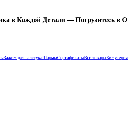
ика в Каждой Детали — Погрузитесь в 
ры
Зажим для галстука
Шармы
Сертификаты
Все товары
Бижутерия