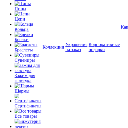
Пины
Цепи
Как
Кольца
Брелки
Украшения
Корпоративные
Коллекции
на заказ
подарки
Браслеты
Сувениры
Зажим для
галстука
Шармы
Сертификаты
Все товары