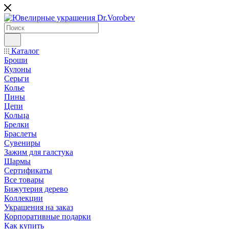
Каталог
Броши
Кулоны
Серьги
Колье
Пины
Цепи
Кольца
Брелки
Браслеты
Сувениры
Зажим для галстука
Шармы
Сертификаты
Все товары
Бижутерия дерево
Коллекции
Украшения на заказ
Корпоративные подарки
Как купить