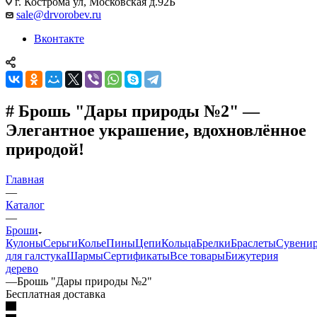
г. Кострома ул, Московская д.92Б
sale@drvorobev.ru
Вконтакте
# Брошь "Дары природы №2" —
Элегантное украшение, вдохновлённое
природой!
Главная
—
Каталог
—
Броши
Кулоны
Серьги
Колье
Пины
Цепи
Кольца
Брелки
Браслеты
Сувени
для галстука
Шармы
Сертификаты
Все товары
Бижутерия
дерево
—
Брошь "Дары природы №2"
Бесплатная доставка