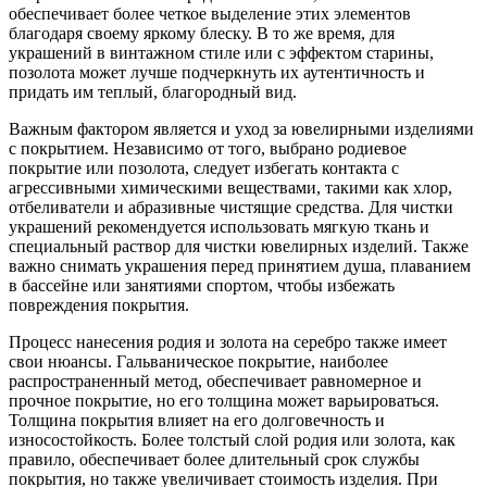
обеспечивает более четкое выделение этих элементов
благодаря своему яркому блеску. В то же время, для
украшений в винтажном стиле или с эффектом старины,
позолота может лучше подчеркнуть их аутентичность и
придать им теплый, благородный вид.
Важным фактором является и уход за ювелирными изделиями
с покрытием. Независимо от того, выбрано родиевое
покрытие или позолота, следует избегать контакта с
агрессивными химическими веществами, такими как хлор,
отбеливатели и абразивные чистящие средства. Для чистки
украшений рекомендуется использовать мягкую ткань и
специальный раствор для чистки ювелирных изделий. Также
важно снимать украшения перед принятием душа, плаванием
в бассейне или занятиями спортом, чтобы избежать
повреждения покрытия.
Процесс нанесения родия и золота на серебро также имеет
свои нюансы. Гальваническое покрытие, наиболее
распространенный метод, обеспечивает равномерное и
прочное покрытие, но его толщина может варьироваться.
Толщина покрытия влияет на его долговечность и
износостойкость. Более толстый слой родия или золота, как
правило, обеспечивает более длительный срок службы
покрытия, но также увеличивает стоимость изделия. При