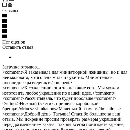
Отзывы
Нет оценок
Оставить отзыв
Загрузка отзывов...
<comment>Я заказывала для миниатюрной женщины, но и для
нее маловата, хотя очень милый букетик. Мне хотелось
посолиднее размерчик)</comment>
<comment>К сожалению, они такие какие есть. Мы можем
изготовить любое украшение по вашей идее.</comment>
<comment>Рассчитывала, что будет побольше</comment>
<virtues>Нежный букетик, пришел с коробочкой
бренда</virtues><limitations>Маленький размер</limitations>
<comment>Добрый день, Татьяна! Спасибо большое за ваш
отзыв. Мы искренне просим проверять размеры украшений
перед размещением заказа - так вы всегда понимаете заранее,
насколько оно вам подходит. Размеры всех украшений