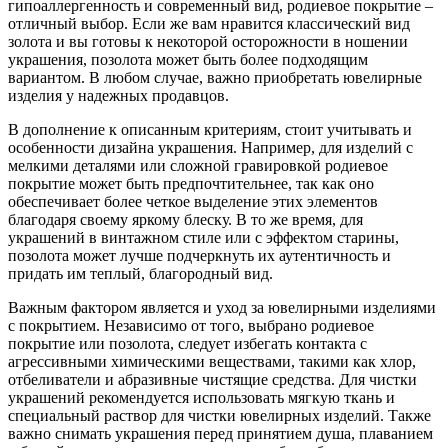
гипоаллергенность и современный вид, родиевое покрытие –
отличный выбор. Если же вам нравится классический вид
золота и вы готовы к некоторой осторожности в ношении
украшения, позолота может быть более подходящим
вариантом. В любом случае, важно приобретать ювелирные
изделия у надежных продавцов.
В дополнение к описанным критериям, стоит учитывать и
особенности дизайна украшения. Например, для изделий с
мелкими деталями или сложной гравировкой родиевое
покрытие может быть предпочтительнее, так как оно
обеспечивает более четкое выделение этих элементов
благодаря своему яркому блеску. В то же время, для
украшений в винтажном стиле или с эффектом старины,
позолота может лучше подчеркнуть их аутентичность и
придать им теплый, благородный вид.
Важным фактором является и уход за ювелирными изделиями
с покрытием. Независимо от того, выбрано родиевое
покрытие или позолота, следует избегать контакта с
агрессивными химическими веществами, такими как хлор,
отбеливатели и абразивные чистящие средства. Для чистки
украшений рекомендуется использовать мягкую ткань и
специальный раствор для чистки ювелирных изделий. Также
важно снимать украшения перед принятием душа, плаванием