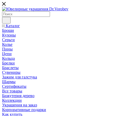
Каталог
Броши
Кулоны
Серьги
Колье
Пины
Цепи
Кольца
Брелки
Браслеты
Сувениры
Зажим для галстука
Шармы
Сертификаты
Все товары
Бижутерия дерево
Коллекции
Украшения на заказ
Корпоративные подарки
Как купить