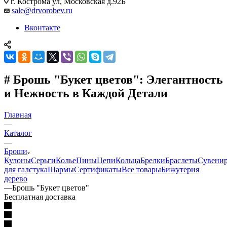
г. Кострома ул, Московская д.92Б
sale@drvorobev.ru
Вконтакте
# Брошь "Букет цветов": Элегантность
и Нежность в Каждой Детали
Главная
—
Каталог
—
Броши
Кулоны
Серьги
Колье
Пины
Цепи
Кольца
Брелки
Браслеты
Сувени
для галстука
Шармы
Сертификаты
Все товары
Бижутерия
дерево
—
Брошь "Букет цветов"
Бесплатная доставка