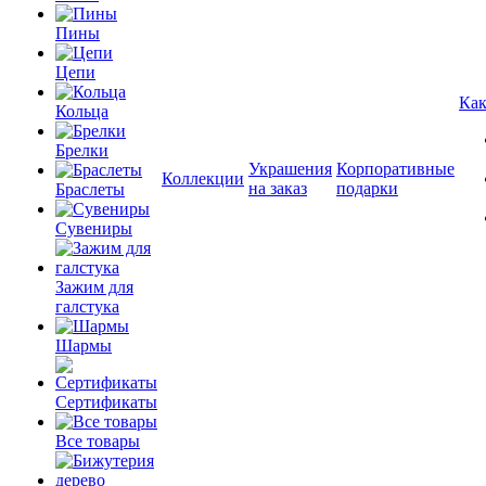
Пины
Цепи
Как
Кольца
Брелки
Украшения
Корпоративные
Коллекции
на заказ
подарки
Браслеты
Сувениры
Зажим для
галстука
Шармы
Сертификаты
Все товары