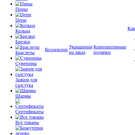
Пины
Цепи
Как
Кольца
Брелки
Украшения
Корпоративные
Коллекции
на заказ
подарки
Браслеты
Сувениры
Зажим для
галстука
Шармы
Сертификаты
Все товары