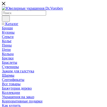
Каталог
Броши
Кулоны
Серьги
Колье
Пины
Цепи
Кольца
Брелки
Браслеты
Сувениры
Зажим для галстука
Шармы
Сертификаты
Все товары
Бижутерия дерево
Коллекции
Украшения на заказ
Корпоративные подарки
Как купить