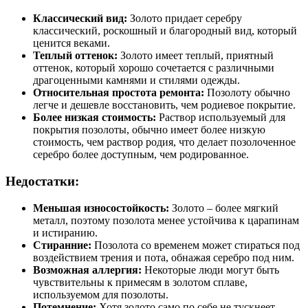
Классический вид:
Золото придает серебру
классический, роскошный и благородный вид, который
ценится веками.
Теплый оттенок:
Золото имеет теплый, приятный
оттенок, который хорошо сочетается с различными
драгоценными камнями и стилями одежды.
Относительная простота ремонта:
Позолоту обычно
легче и дешевле восстановить, чем родиевое покрытие.
Более низкая стоимость:
Раствор используемый для
покрытия позолоты, обычно имеет более низкую
стоимость, чем раствор родия, что делает позолоченное
серебро более доступным, чем родированное.
Недостатки:
Меньшая износостойкость:
Золото – более мягкий
металл, поэтому позолота менее устойчива к царапинам
и истиранию.
Стиранние:
Позолота со временем может стираться под
воздействием трения и пота, обнажая серебро под ним.
Возможная аллергия:
Некоторые люди могут быть
чувствительны к примесям в золотом сплаве,
используемом для позолоты.
Потемнение:
Хотя золото само по себе не тускнеет,