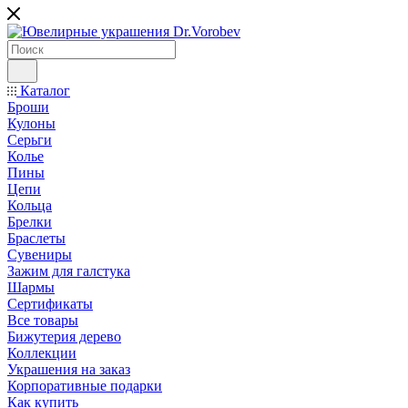
Каталог
Броши
Кулоны
Серьги
Колье
Пины
Цепи
Кольца
Брелки
Браслеты
Сувениры
Зажим для галстука
Шармы
Сертификаты
Все товары
Бижутерия дерево
Коллекции
Украшения на заказ
Корпоративные подарки
Как купить