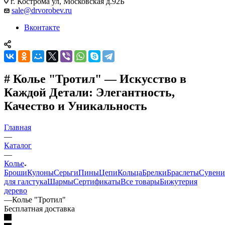
г. Кострома ул, Московская д.92Б
sale@drvorobev.ru
Вконтакте
# Колье "Тротил" — Искусство в
Каждой Детали: Элегантность,
Качество и Уникальность
Главная
—
Каталог
—
Колье
Броши
Кулоны
Серьги
Пины
Цепи
Кольца
Брелки
Браслеты
Сувен
для галстука
Шармы
Сертификаты
Все товары
Бижутерия
дерево
—
Колье "Тротил"
Бесплатная доставка