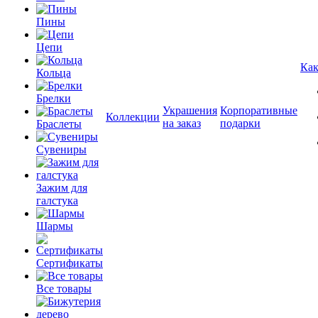
Пины
Цепи
Как
Кольца
Брелки
Украшения
Корпоративные
Коллекции
на заказ
подарки
Браслеты
Сувениры
Зажим для
галстука
Шармы
Сертификаты
Все товары