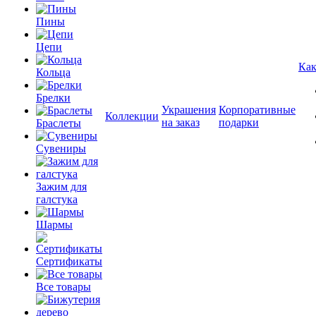
Пины
Цепи
Как
Кольца
Брелки
Украшения
Корпоративные
Коллекции
на заказ
подарки
Браслеты
Сувениры
Зажим для
галстука
Шармы
Сертификаты
Все товары