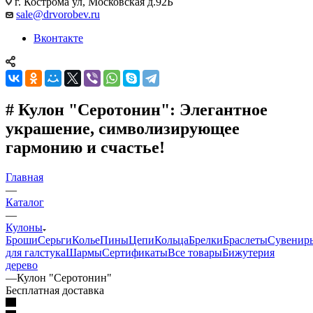
г. Кострома ул, Московская д.92Б
sale@drvorobev.ru
Вконтакте
# Кулон "Серотонин": Элегантное
украшение, символизирующее
гармонию и счастье!
Главная
—
Каталог
—
Кулоны
Броши
Серьги
Колье
Пины
Цепи
Кольца
Брелки
Браслеты
Сувенир
для галстука
Шармы
Сертификаты
Все товары
Бижутерия
дерево
—
Кулон "Серотонин"
Бесплатная доставка