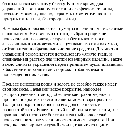
благодаря своему яркому блеску. В то же время, для
украшений в винтажном стиле или с эффектом старины,
позолота может лучше подчеркнуть их аутентичность и
придать им теплый, благородный вид.
Важным фактором является и уход за ювелирными изделиями
с покрытием. Независимо от того, выбрано родиевое
покрытие или позолота, следует избегать контакта с
агрессивными химическими веществами, такими как хлор,
отбеливатели и абразивные чистящие средства. Для чистки
украшений рекомендуется использовать мягкую ткань и
специальный раствор для чистки ювелирных изделий. Также
важно снимать украшения перед принятием душа, плаванием
в бассейне или занятиями спортом, чтобы избежать
повреждения покрытия.
Процесс нанесения родия и золота на серебро также имеет
свои нюансы. Гальваническое покрытие, наиболее
распространенный метод, обеспечивает равномерное и
прочное покрытие, но его толщина может варьироваться.
Толщина покрытия влияет на его долговечность и
износостойкость. Более толстый слой родия или золота, как
правило, обеспечивает более длительный срок службы
покрытия, но также увеличивает стоимость изделия. При
покупке ювелирных изделий стоит уточнять толщину