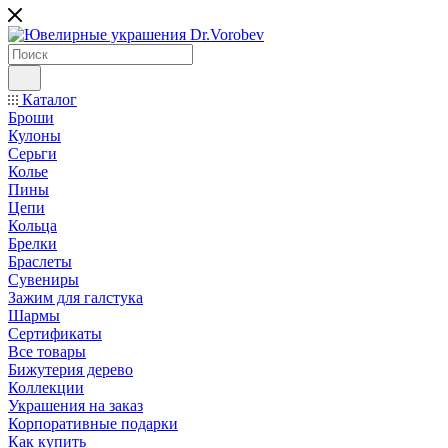
Каталог
Броши
Кулоны
Серьги
Колье
Пины
Цепи
Кольца
Брелки
Браслеты
Сувениры
Зажим для галстука
Шармы
Сертификаты
Все товары
Бижутерия дерево
Коллекции
Украшения на заказ
Корпоративные подарки
Как купить