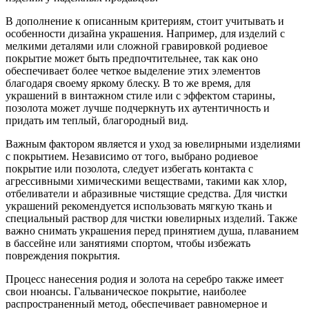
В дополнение к описанным критериям, стоит учитывать и
особенности дизайна украшения. Например, для изделий с
мелкими деталями или сложной гравировкой родиевое
покрытие может быть предпочтительнее, так как оно
обеспечивает более четкое выделение этих элементов
благодаря своему яркому блеску. В то же время, для
украшений в винтажном стиле или с эффектом старины,
позолота может лучше подчеркнуть их аутентичность и
придать им теплый, благородный вид.
Важным фактором является и уход за ювелирными изделиями
с покрытием. Независимо от того, выбрано родиевое
покрытие или позолота, следует избегать контакта с
агрессивными химическими веществами, такими как хлор,
отбеливатели и абразивные чистящие средства. Для чистки
украшений рекомендуется использовать мягкую ткань и
специальный раствор для чистки ювелирных изделий. Также
важно снимать украшения перед принятием душа, плаванием
в бассейне или занятиями спортом, чтобы избежать
повреждения покрытия.
Процесс нанесения родия и золота на серебро также имеет
свои нюансы. Гальваническое покрытие, наиболее
распространенный метод, обеспечивает равномерное и