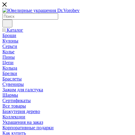
Каталог
Броши
Кулоны
Серьги
Колье
Пины
Цепи
Кольца
Брелки
Браслеты
Сувениры
Зажим для галстука
Шармы
Сертификаты
Все товары
Бижутерия дерево
Коллекции
Украшения на заказ
Корпоративные подарки
Как купить