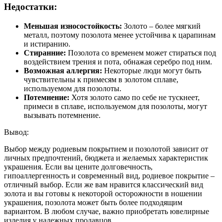
Недостатки:
Меньшая износостойкость:
Золото – более мягкий
металл, поэтому позолота менее устойчива к царапинам
и истиранию.
Стиранние:
Позолота со временем может стираться под
воздействием трения и пота, обнажая серебро под ним.
Возможная аллергия:
Некоторые люди могут быть
чувствительны к примесям в золотом сплаве,
используемом для позолоты.
Потемнение:
Хотя золото само по себе не тускнеет,
примеси в сплаве, используемом для позолоты, могут
вызывать потемнение.
Вывод:
Выбор между родиевым покрытием и позолотой зависит от
личных предпочтений, бюджета и желаемых характеристик
украшения. Если вы цените долговечность,
гипоаллергенность и современный вид, родиевое покрытие –
отличный выбор. Если же вам нравится классический вид
золота и вы готовы к некоторой осторожности в ношении
украшения, позолота может быть более подходящим
вариантом. В любом случае, важно приобретать ювелирные
изделия у надежных продавцов.