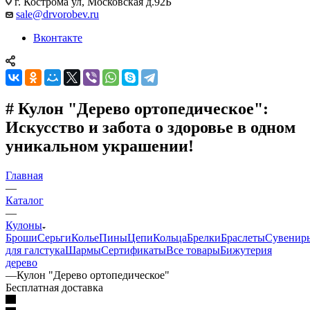
г. Кострома ул, Московская д.92Б
sale@drvorobev.ru
Вконтакте
# Кулон "Дерево ортопедическое":
Искусство и забота о здоровье в одном
уникальном украшении!
Главная
—
Каталог
—
Кулоны
Броши
Серьги
Колье
Пины
Цепи
Кольца
Брелки
Браслеты
Сувенир
для галстука
Шармы
Сертификаты
Все товары
Бижутерия
дерево
—
Кулон "Дерево ортопедическое"
Бесплатная доставка