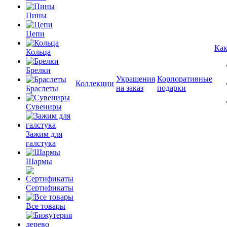
Пины
Цепи
Как
Кольца
Брелки
Украшения
Корпоративные
Коллекции
на заказ
подарки
Браслеты
Сувениры
Зажим для
галстука
Шармы
Сертификаты
Все товары