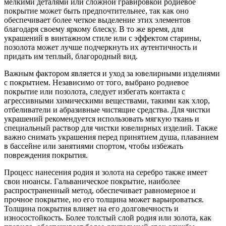
мелкими деталями или сложной гравировкой родиевое
покрытие может быть предпочтительнее, так как оно
обеспечивает более четкое выделение этих элементов
благодаря своему яркому блеску. В то же время, для
украшений в винтажном стиле или с эффектом старины,
позолота может лучше подчеркнуть их аутентичность и
придать им теплый, благородный вид.
Важным фактором является и уход за ювелирными изделиями
с покрытием. Независимо от того, выбрано родиевое
покрытие или позолота, следует избегать контакта с
агрессивными химическими веществами, такими как хлор,
отбеливатели и абразивные чистящие средства. Для чистки
украшений рекомендуется использовать мягкую ткань и
специальный раствор для чистки ювелирных изделий. Также
важно снимать украшения перед принятием душа, плаванием
в бассейне или занятиями спортом, чтобы избежать
повреждения покрытия.
Процесс нанесения родия и золота на серебро также имеет
свои нюансы. Гальваническое покрытие, наиболее
распространенный метод, обеспечивает равномерное и
прочное покрытие, но его толщина может варьироваться.
Толщина покрытия влияет на его долговечность и
износостойкость. Более толстый слой родия или золота, как