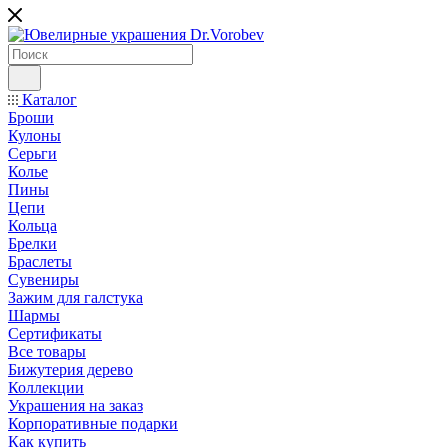
Каталог
Броши
Кулоны
Серьги
Колье
Пины
Цепи
Кольца
Брелки
Браслеты
Сувениры
Зажим для галстука
Шармы
Сертификаты
Все товары
Бижутерия дерево
Коллекции
Украшения на заказ
Корпоративные подарки
Как купить