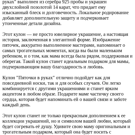
руках" выполнен из серебра 925 пробы и украшен
двухслойной позолотой 14 карат, что придает ему
изысканный блеск и долговечность. Локальное родирование
добавляет дополнительную защиту и подчеркивает
утонченные детали дизайна.
Этот кулон — не просто ювелирное украшение, а настоящая
история, заключенная в элегантной форме. Изображение
пяточек, аккуратно выполненное мастерами, напоминает о
самых трогательных моментах, когда вы были маленьким
ребенком, и о том, как мама всегда была рядом, поддерживая и
оберегая. Такой кулон станет идеальным подарком для мамы,
подчеркивающим вашу благодарность и любовь.
Кулон "Пяточки в руках" отлично подойдет как для
повседневной носки, так и для особых случаев. Он легко
комбинируется с другими украшениями и станет ярким
акцентом в любом образе. Подарите маме частичку своего
сердца, которая будет напоминать ей о вашей связи и заботе
каждый день.
Этот кулон станет не только прекрасным дополнением к ее
коллекции украшений, но и символом вашей любви, который
будет согревать её душу. Удивите свою маму оригинальным и
трогательным подарком, который она будет носить с