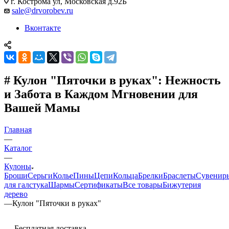
г. Кострома ул, Московская д.92Б
sale@drvorobev.ru
Вконтакте
# Кулон "Пяточки в руках": Нежность
и Забота в Каждом Мгновении для
Вашей Мамы
Главная
—
Каталог
—
Кулоны
Броши
Серьги
Колье
Пины
Цепи
Кольца
Брелки
Браслеты
Сувенир
для галстука
Шармы
Сертификаты
Все товары
Бижутерия
дерево
—
Кулон "Пяточки в руках"
Бесплатная доставка