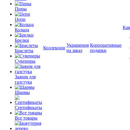
Пины
Цепи
Как
Кольца
Брелки
Украшения
Корпоративные
Коллекции
на заказ
подарки
Браслеты
Сувениры
Зажим для
галстука
Шармы
Сертификаты
Все товары