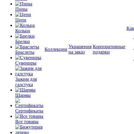
Пины
Цепи
Как
Кольца
Брелки
Украшения
Корпоративные
Коллекции
на заказ
подарки
Браслеты
Сувениры
Зажим для
галстука
Шармы
Сертификаты
Все товары