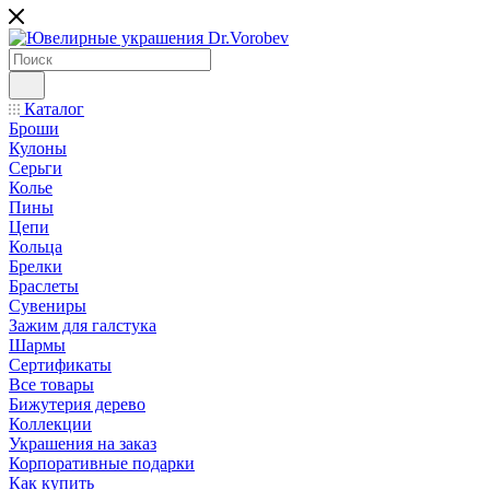
Каталог
Броши
Кулоны
Серьги
Колье
Пины
Цепи
Кольца
Брелки
Браслеты
Сувениры
Зажим для галстука
Шармы
Сертификаты
Все товары
Бижутерия дерево
Коллекции
Украшения на заказ
Корпоративные подарки
Как купить