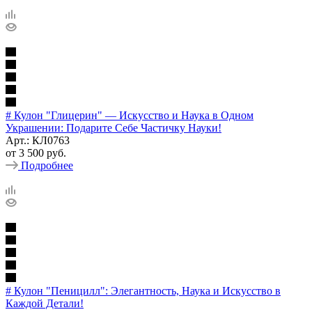
# Кулон "Глицерин" — Искусство и Наука в Одном
Украшении: Подарите Себе Частичку Науки!
Арт.: КЛ0763
от
3 500 руб.
Подробнее
# Кулон "Пеницилл": Элегантность, Наука и Искусство в
Каждой Детали!