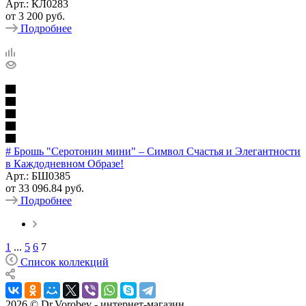
Арт.: КЛ0283
от
3 200 руб.
Подробнее
# Брошь "Серотонин мини" – Символ Счастья и Элегантности
в Каждодневном Образе!
Арт.: БШ0385
от
33 096.84 руб.
Подробнее
1
...
5
6
7
Список коллекций
2026 © Dr.Vorobev - интернет-магазин