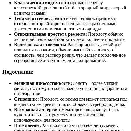
Классический вид:
Золото придает серебру
классический, роскошный и благородный вид, который
ценится веками.
Теплый оттенок:
Золото имеет теплый, приятный
оттенок, который хорошо сочетается с различными
драгоценными камнями и стилями одежды.
Относительная простота ремонта:
Позолоту обычно
легче и дешевле восстановить, чем родиевое покрытие.
Более низкая стоимость:
Раствор используемый для
покрытия позолоты, обычно имеет более низкую
стоимость, чем раствор родия, что делает позолоченное
серебро более доступным, чем родированное.
Недостатки:
Меньшая износостойкость:
Золото – более мягкий
металл, поэтому позолота менее устойчива к царапинам
и истиранию.
Стиранние:
Позолота со временем может стираться под
воздействием трения и пота, обнажая серебро под ним.
Возможная аллергия:
Некоторые люди могут быть
чувствительны к примесям в золотом сплаве,
используемом для позолоты.
Потемнение:
Хотя золото само по себе не тускнеет,
примеси в сплаве, используемом для позолоты, могут