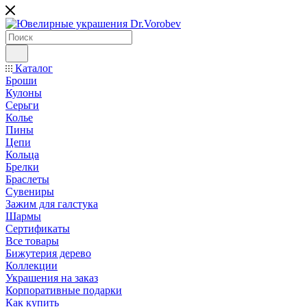
Каталог
Броши
Кулоны
Серьги
Колье
Пины
Цепи
Кольца
Брелки
Браслеты
Сувениры
Зажим для галстука
Шармы
Сертификаты
Все товары
Бижутерия дерево
Коллекции
Украшения на заказ
Корпоративные подарки
Как купить