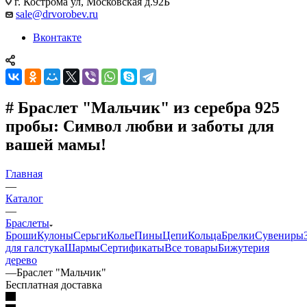
г. Кострома ул, Московская д.92Б
sale@drvorobev.ru
Вконтакте
# Браслет "Мальчик" из серебра 925
пробы: Символ любви и заботы для
вашей мамы!
Главная
—
Каталог
—
Браслеты
Броши
Кулоны
Серьги
Колье
Пины
Цепи
Кольца
Брелки
Сувениры
для галстука
Шармы
Сертификаты
Все товары
Бижутерия
дерево
—
Браслет "Мальчик"
Бесплатная доставка