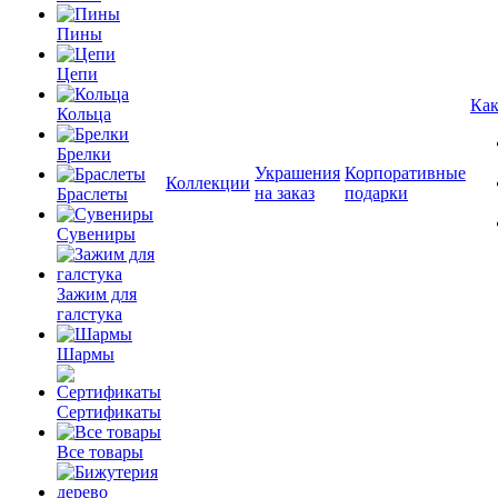
Пины
Цепи
Как
Кольца
Брелки
Украшения
Корпоративные
Коллекции
на заказ
подарки
Браслеты
Сувениры
Зажим для
галстука
Шармы
Сертификаты
Все товары