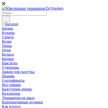
Каталог
Броши
Кулоны
Серьги
Колье
Пины
Цепи
Кольца
Брелки
Браслеты
Сувениры
Зажим для галстука
Шармы
Сертификаты
Все товары
Бижутерия дерево
Коллекции
Украшения на заказ
Корпоративные подарки
Как купить