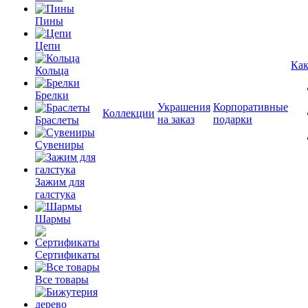
Пины
Цепи
Как
Кольца
Брелки
Украшения
Корпоративные
Коллекции
на заказ
подарки
Браслеты
Сувениры
Зажим для
галстука
Шармы
Сертификаты
Все товары