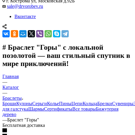
г. Кострома ул, Московская д.92Б
sale@drvorobev.ru
Вконтакте
# Браслет "Горы" с локальной
позолотой — ваш стильный спутник в
мире приключений!
Главная
—
Каталог
—
Браслеты
Броши
Кулоны
Серьги
Колье
Пины
Цепи
Кольца
Брелки
Сувениры
для галстука
Шармы
Сертификаты
Все товары
Бижутерия
дерево
—
Браслет "Горы"
Бесплатная доставка