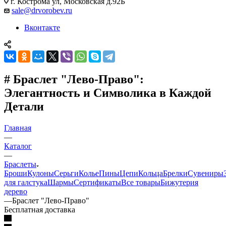
г. Кострома ул, Московская д.92Б
sale@drvorobev.ru
Вконтакте
# Браслет "Лево-Право":
Элегантность и Символика в Каждой
Детали
Главная
—
Каталог
—
Браслеты
Броши
Кулоны
Серьги
Колье
Пины
Цепи
Кольца
Брелки
Сувениры
для галстука
Шармы
Сертификаты
Все товары
Бижутерия
дерево
—
Браслет "Лево-Право"
Бесплатная доставка