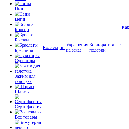
Пины
Цепи
Как
Кольца
Брелки
Украшения
Корпоративные
Коллекции
на заказ
подарки
Браслеты
Сувениры
Зажим для
галстука
Шармы
Сертификаты
Все товары