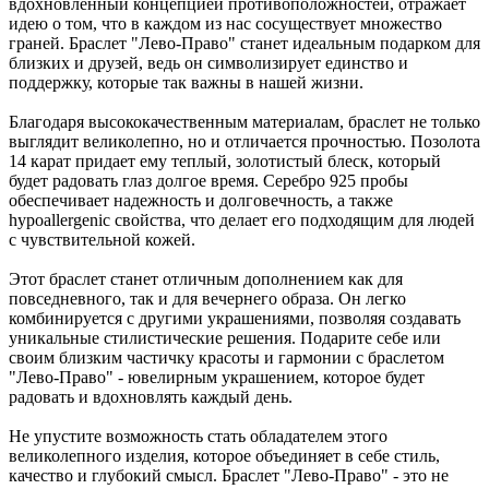
вдохновленный концепцией противоположностей, отражает
идею о том, что в каждом из нас сосуществует множество
граней. Браслет "Лево-Право" станет идеальным подарком для
близких и друзей, ведь он символизирует единство и
поддержку, которые так важны в нашей жизни.
Благодаря высококачественным материалам, браслет не только
выглядит великолепно, но и отличается прочностью. Позолота
14 карат придает ему теплый, золотистый блеск, который
будет радовать глаз долгое время. Серебро 925 пробы
обеспечивает надежность и долговечность, а также
hypoallergenic свойства, что делает его подходящим для людей
с чувствительной кожей.
Этот браслет станет отличным дополнением как для
повседневного, так и для вечернего образа. Он легко
комбинируется с другими украшениями, позволяя создавать
уникальные стилистические решения. Подарите себе или
своим близким частичку красоты и гармонии с браслетом
"Лево-Право" - ювелирным украшением, которое будет
радовать и вдохновлять каждый день.
Не упустите возможность стать обладателем этого
великолепного изделия, которое объединяет в себе стиль,
качество и глубокий смысл. Браслет "Лево-Право" - это не