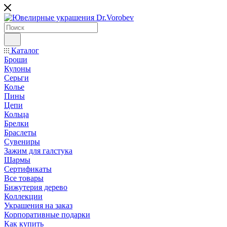
Каталог
Броши
Кулоны
Серьги
Колье
Пины
Цепи
Кольца
Брелки
Браслеты
Сувениры
Зажим для галстука
Шармы
Сертификаты
Все товары
Бижутерия дерево
Коллекции
Украшения на заказ
Корпоративные подарки
Как купить