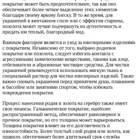
покрытие может быть предпочтительнее, так как оно
обеспечивает более четкое выделение этих элементов
благодаря своему яркому блеску. В то же время, для
украшений в винтажном стиле или с эффектом старины,
позолота может лучше подчеркнуть их аутентичность и
придать им теплый, благородный вид.
Важным фактором является и уход за ювелирными изделиями
с покрытием. Независимо от того, выбрано родиевое
покрытие или позолота, следует избегать контакта с
агрессивными химическими веществами, такими как хлор,
отбеливатели и абразивные чистящие средства. Для чистки
украшений рекомендуется использовать мягкую ткань и
специальный раствор для чистки ювелирных изделий. Также
важно снимать украшения перед принятием душа, плаванием
в бассейне или занятиями спортом, чтобы избежать
повреждения покрытия.
Процесс нанесения родия и золота на серебро также имеет
свои нюансы. Гальваническое покрытие, наиболее
распространенный метод, обеспечивает равномерное и
прочное покрытие, но его толщина может варьироваться.
Толщина покрытия влияет на его долговечность и
износостойкость. Более толстый слой родия или золота, как
правило, обеспечивает более длительный срок службы