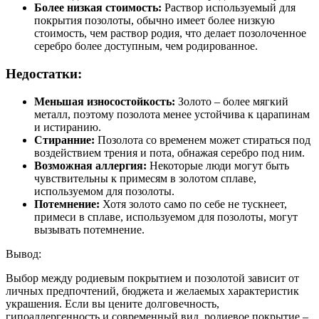
Более низкая стоимость:
Раствор используемый для
покрытия позолоты, обычно имеет более низкую
стоимость, чем раствор родия, что делает позолоченное
серебро более доступным, чем родированное.
Недостатки:
Меньшая износостойкость:
Золото – более мягкий
металл, поэтому позолота менее устойчива к царапинам
и истиранию.
Стиранние:
Позолота со временем может стираться под
воздействием трения и пота, обнажая серебро под ним.
Возможная аллергия:
Некоторые люди могут быть
чувствительны к примесям в золотом сплаве,
используемом для позолоты.
Потемнение:
Хотя золото само по себе не тускнеет,
примеси в сплаве, используемом для позолоты, могут
вызывать потемнение.
Вывод:
Выбор между родиевым покрытием и позолотой зависит от
личных предпочтений, бюджета и желаемых характеристик
украшения. Если вы цените долговечность,
гипоаллергенность и современный вид, родиевое покрытие –