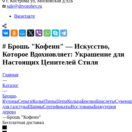
г. Кострома ул, Московская д.92Б
sale@drvorobev.ru
Вконтакте
# Брошь "Кофеин" — Искусство,
Которое Вдохновляет: Украшение для
Настоящих Ценителей Стиля
Главная
—
Каталог
—
Броши
Кулоны
Серьги
Колье
Пины
Цепи
Кольца
Брелки
Браслеты
Сувени
для галстука
Шармы
Сертификаты
Все товары
Бижутерия
дерево
—
Брошь "Кофеин"
Бесплатная доставка