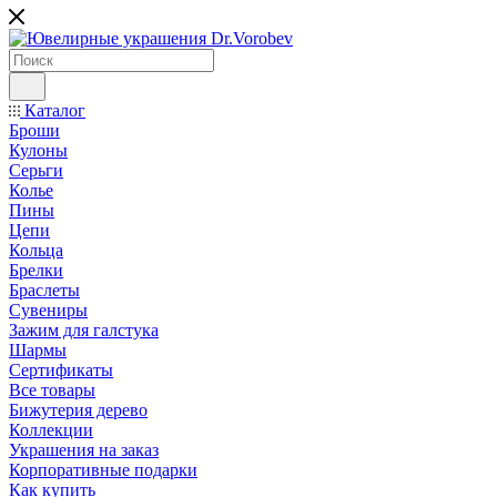
Каталог
Броши
Кулоны
Серьги
Колье
Пины
Цепи
Кольца
Брелки
Браслеты
Сувениры
Зажим для галстука
Шармы
Сертификаты
Все товары
Бижутерия дерево
Коллекции
Украшения на заказ
Корпоративные подарки
Как купить