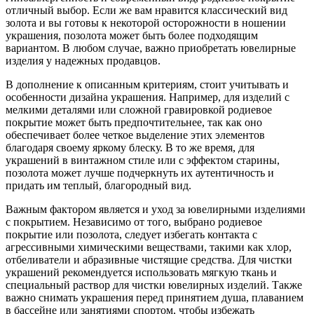
отличный выбор. Если же вам нравится классический вид
золота и вы готовы к некоторой осторожности в ношении
украшения, позолота может быть более подходящим
вариантом. В любом случае, важно приобретать ювелирные
изделия у надежных продавцов.
В дополнение к описанным критериям, стоит учитывать и
особенности дизайна украшения. Например, для изделий с
мелкими деталями или сложной гравировкой родиевое
покрытие может быть предпочтительнее, так как оно
обеспечивает более четкое выделение этих элементов
благодаря своему яркому блеску. В то же время, для
украшений в винтажном стиле или с эффектом старины,
позолота может лучше подчеркнуть их аутентичность и
придать им теплый, благородный вид.
Важным фактором является и уход за ювелирными изделиями
с покрытием. Независимо от того, выбрано родиевое
покрытие или позолота, следует избегать контакта с
агрессивными химическими веществами, такими как хлор,
отбеливатели и абразивные чистящие средства. Для чистки
украшений рекомендуется использовать мягкую ткань и
специальный раствор для чистки ювелирных изделий. Также
важно снимать украшения перед принятием душа, плаванием
в бассейне или занятиями спортом, чтобы избежать