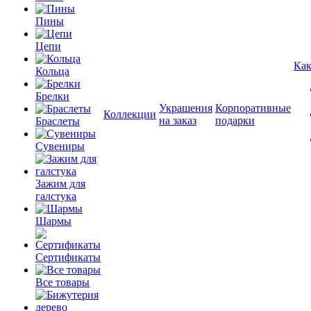
Пины
Цепи
Как
Кольца
Брелки
Украшения
Корпоративные
Коллекции
на заказ
подарки
Браслеты
Сувениры
Зажим для
галстука
Шармы
Сертификаты
Все товары