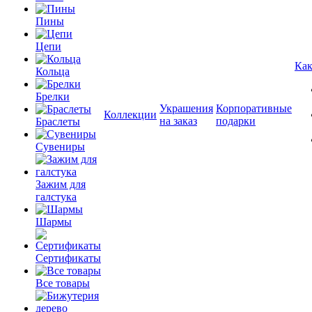
Пины
Цепи
Как
Кольца
Брелки
Украшения
Корпоративные
Коллекции
на заказ
подарки
Браслеты
Сувениры
Зажим для
галстука
Шармы
Сертификаты
Все товары