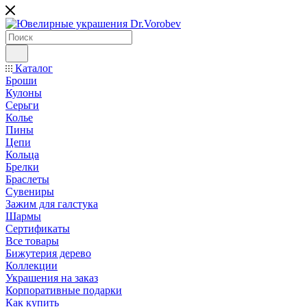
Каталог
Броши
Кулоны
Серьги
Колье
Пины
Цепи
Кольца
Брелки
Браслеты
Сувениры
Зажим для галстука
Шармы
Сертификаты
Все товары
Бижутерия дерево
Коллекции
Украшения на заказ
Корпоративные подарки
Как купить