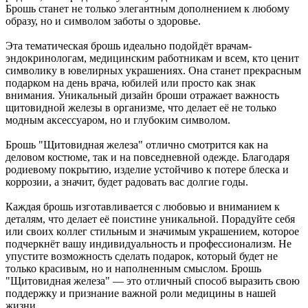
Брошь станет не только элегантным дополнением к любому
образу, но и символом заботы о здоровье.
Эта тематическая брошь идеально подойдёт врачам-
эндокринологам, медицинским работникам и всем, кто ценит
символику в ювелирных украшениях. Она станет прекрасным
подарком на день врача, юбилей или просто как знак
внимания. Уникальный дизайн броши отражает важность
щитовидной железы в организме, что делает её не только
модным аксессуаром, но и глубоким символом.
Брошь "Щитовидная железа" отлично смотрится как на
деловом костюме, так и на повседневной одежде. Благодаря
родиевому покрытию, изделие устойчиво к потере блеска и
коррозии, а значит, будет радовать вас долгие годы.
Каждая брошь изготавливается с любовью и вниманием к
деталям, что делает её поистине уникальной. Порадуйте себя
или своих коллег стильным и значимым украшением, которое
подчеркнёт вашу индивидуальность и профессионализм. Не
упустите возможность сделать подарок, который будет не
только красивым, но и наполненным смыслом. Брошь
"Щитовидная железа" — это отличный способ выразить свою
поддержку и признание важной роли медицины в нашей
жизни.