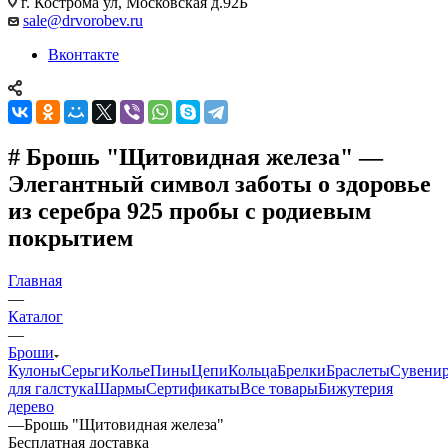
г. Кострома ул, Московская д.92Б
sale@drvorobev.ru
Вконтакте
# Брошь "Щитовидная железа" —
Элегантный символ заботы о здоровье
из серебра 925 пробы с родиевым
покрытием
Главная
—
Каталог
—
Броши
Кулоны
Серьги
Колье
Пины
Цепи
Кольца
Брелки
Браслеты
Сувени
для галстука
Шармы
Сертификаты
Все товары
Бижутерия
дерево
—
Брошь "Щитовидная железа"
Бесплатная доставка