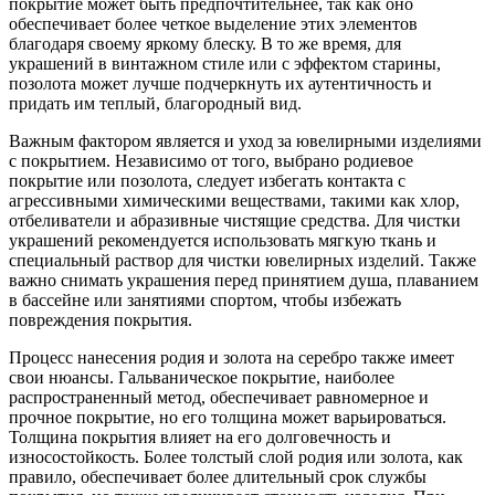
покрытие может быть предпочтительнее, так как оно
обеспечивает более четкое выделение этих элементов
благодаря своему яркому блеску. В то же время, для
украшений в винтажном стиле или с эффектом старины,
позолота может лучше подчеркнуть их аутентичность и
придать им теплый, благородный вид.
Важным фактором является и уход за ювелирными изделиями
с покрытием. Независимо от того, выбрано родиевое
покрытие или позолота, следует избегать контакта с
агрессивными химическими веществами, такими как хлор,
отбеливатели и абразивные чистящие средства. Для чистки
украшений рекомендуется использовать мягкую ткань и
специальный раствор для чистки ювелирных изделий. Также
важно снимать украшения перед принятием душа, плаванием
в бассейне или занятиями спортом, чтобы избежать
повреждения покрытия.
Процесс нанесения родия и золота на серебро также имеет
свои нюансы. Гальваническое покрытие, наиболее
распространенный метод, обеспечивает равномерное и
прочное покрытие, но его толщина может варьироваться.
Толщина покрытия влияет на его долговечность и
износостойкость. Более толстый слой родия или золота, как
правило, обеспечивает более длительный срок службы