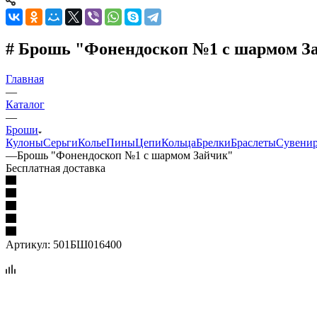
# Брошь "Фонендоскоп №1 с шармом За
Главная
—
Каталог
—
Броши
Кулоны
Серьги
Колье
Пины
Цепи
Кольца
Брелки
Браслеты
Сувени
—
Брошь "Фонендоскоп №1 с шармом Зайчик"
Бесплатная доставка
Артикул:
501БШ016400