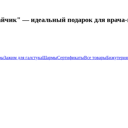
йчик" — идеальный подарок для врача-
ры
Зажим для галстука
Шармы
Сертификаты
Все товары
Бижутерия