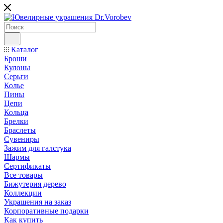
Каталог
Броши
Кулоны
Серьги
Колье
Пины
Цепи
Кольца
Брелки
Браслеты
Сувениры
Зажим для галстука
Шармы
Сертификаты
Все товары
Бижутерия дерево
Коллекции
Украшения на заказ
Корпоративные подарки
Как купить