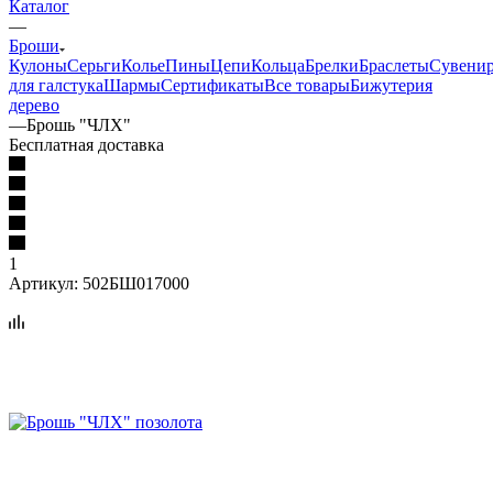
Каталог
—
Броши
Кулоны
Серьги
Колье
Пины
Цепи
Кольца
Брелки
Браслеты
Сувени
для галстука
Шармы
Сертификаты
Все товары
Бижутерия
дерево
—
Брошь "ЧЛХ"
Бесплатная доставка
1
Артикул:
502БШ017000