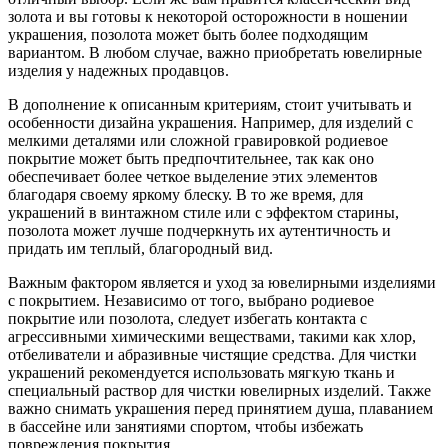
золота и вы готовы к некоторой осторожности в ношении
украшения, позолота может быть более подходящим
вариантом. В любом случае, важно приобретать ювелирные
изделия у надежных продавцов.
В дополнение к описанным критериям, стоит учитывать и
особенности дизайна украшения. Например, для изделий с
мелкими деталями или сложной гравировкой родиевое
покрытие может быть предпочтительнее, так как оно
обеспечивает более четкое выделение этих элементов
благодаря своему яркому блеску. В то же время, для
украшений в винтажном стиле или с эффектом старины,
позолота может лучше подчеркнуть их аутентичность и
придать им теплый, благородный вид.
Важным фактором является и уход за ювелирными изделиями
с покрытием. Независимо от того, выбрано родиевое
покрытие или позолота, следует избегать контакта с
агрессивными химическими веществами, такими как хлор,
отбеливатели и абразивные чистящие средства. Для чистки
украшений рекомендуется использовать мягкую ткань и
специальный раствор для чистки ювелирных изделий. Также
важно снимать украшения перед принятием душа, плаванием
в бассейне или занятиями спортом, чтобы избежать
повреждения покрытия.