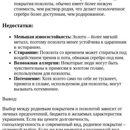
покрытия позолоты, обычно имеет более низкую
стоимость, чем раствор родия, что делает позолоченное
серебро более доступным, чем родированное.
Недостатки:
Меньшая износостойкость:
Золото – более мягкий
металл, поэтому позолота менее устойчива к царапинам
и истиранию.
Стиранние:
Позолота со временем может стираться под
воздействием трения и пота, обнажая серебро под ним.
Возможная аллергия:
Некоторые люди могут быть
чувствительны к примесям в золотом сплаве,
используемом для позолоты.
Потемнение:
Хотя золото само по себе не тускнеет,
примеси в сплаве, используемом для позолоты, могут
вызывать потемнение.
Вывод:
Выбор между родиевым покрытием и позолотой зависит от
личных предпочтений, бюджета и желаемых характеристик
украшения. Если вы цените долговечность,
гипоаллергенность и современный вид, родиевое покрытие –
отличный выбор. Если же вам нравится классический вид