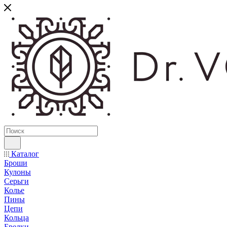
Каталог
Броши
Кулоны
Серьги
Колье
Пины
Цепи
Кольца
Брелки