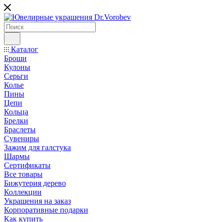
Каталог
Броши
Кулоны
Серьги
Колье
Пины
Цепи
Кольца
Брелки
Браслеты
Сувениры
Зажим для галстука
Шармы
Сертификаты
Все товары
Бижутерия дерево
Коллекции
Украшения на заказ
Корпоративные подарки
Как купить