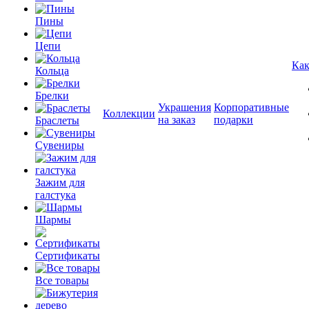
Пины
Цепи
Как
Кольца
Брелки
Украшения
Корпоративные
Коллекции
на заказ
подарки
Браслеты
Сувениры
Зажим для
галстука
Шармы
Сертификаты
Все товары