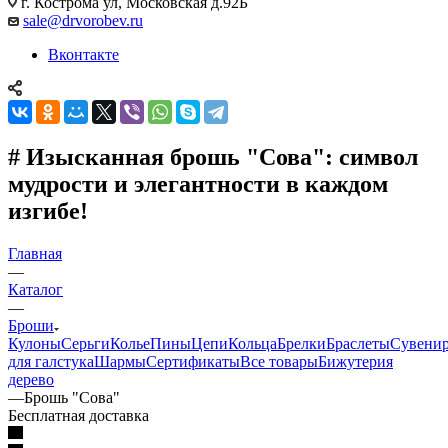
г. Кострома ул, Московская д.92Б
sale@drvorobev.ru
Вконтакте
# Изысканная брошь "Сова": символ
мудрости и элегантности в каждом
изгибе!
Главная
—
Каталог
—
Броши
Кулоны
Серьги
Колье
Пины
Цепи
Кольца
Брелки
Браслеты
Сувени
для галстука
Шармы
Сертификаты
Все товары
Бижутерия
дерево
—
Брошь "Сова"
Бесплатная доставка