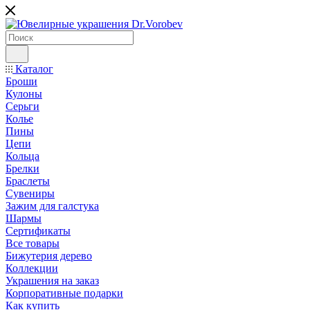
Каталог
Броши
Кулоны
Серьги
Колье
Пины
Цепи
Кольца
Брелки
Браслеты
Сувениры
Зажим для галстука
Шармы
Сертификаты
Все товары
Бижутерия дерево
Коллекции
Украшения на заказ
Корпоративные подарки
Как купить