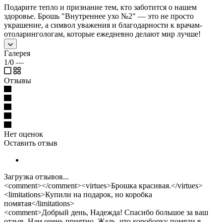
Подарите тепло и признание тем, кто заботится о нашем
здоровье. Брошь "Внутреннее ухо №2" — это не просто
украшение, а символ уважения и благодарности к врачам-
отоларингологам, которые ежедневно делают мир лучше!
Галерея
1/0
—
Отзывы
Нет оценок
Оставить отзыв
Загрузка отзывов...
<comment></comment><virtues>Брошка красивая.</virtues>
<limitations>Купили на подарок, но коробка
помятая</limitations>
<comment>Добрый день, Надежда! Спасибо большое за ваш
отзыв. Нам очень приятно. Жаль, что коробочку помяли в