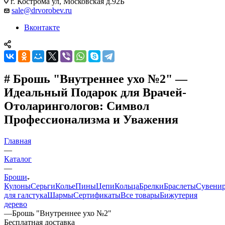
г. Кострома ул, Московская д.92Б
sale@drvorobev.ru
Вконтакте
# Брошь "Внутреннее ухо №2" —
Идеальный Подарок для Врачей-
Отоларингологов: Символ
Профессионализма и Уважения
Главная
—
Каталог
—
Броши
Кулоны
Серьги
Колье
Пины
Цепи
Кольца
Брелки
Браслеты
Сувени
для галстука
Шармы
Сертификаты
Все товары
Бижутерия
дерево
—
Брошь "Внутреннее ухо №2"
Бесплатная доставка