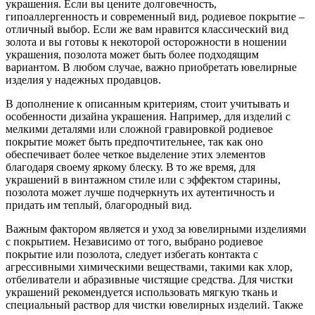
украшения. Если вы цените долговечность,
гипоаллергенность и современный вид, родиевое покрытие –
отличный выбор. Если же вам нравится классический вид
золота и вы готовы к некоторой осторожности в ношении
украшения, позолота может быть более подходящим
вариантом. В любом случае, важно приобретать ювелирные
изделия у надежных продавцов.
В дополнение к описанным критериям, стоит учитывать и
особенности дизайна украшения. Например, для изделий с
мелкими деталями или сложной гравировкой родиевое
покрытие может быть предпочтительнее, так как оно
обеспечивает более четкое выделение этих элементов
благодаря своему яркому блеску. В то же время, для
украшений в винтажном стиле или с эффектом старины,
позолота может лучше подчеркнуть их аутентичность и
придать им теплый, благородный вид.
Важным фактором является и уход за ювелирными изделиями
с покрытием. Независимо от того, выбрано родиевое
покрытие или позолота, следует избегать контакта с
агрессивными химическими веществами, такими как хлор,
отбеливатели и абразивные чистящие средства. Для чистки
украшений рекомендуется использовать мягкую ткань и
специальный раствор для чистки ювелирных изделий. Также