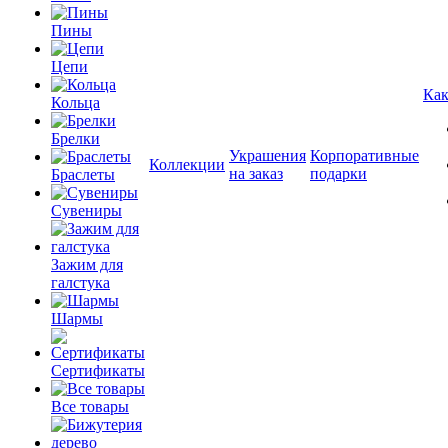
Пины
Цепи
Как
Кольца
Брелки
Украшения
Корпоративные
Коллекции
на заказ
подарки
Браслеты
Сувениры
Зажим для
галстука
Шармы
Сертификаты
Все товары