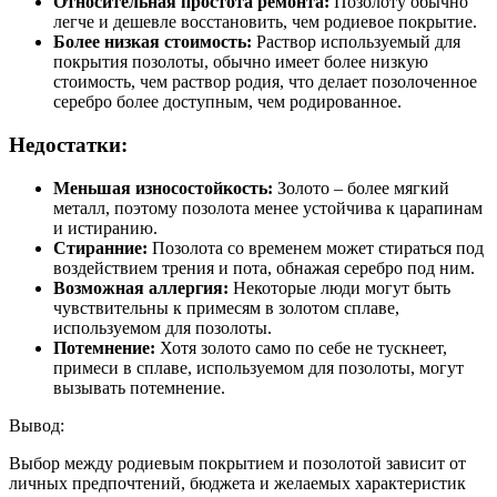
Относительная простота ремонта:
Позолоту обычно
легче и дешевле восстановить, чем родиевое покрытие.
Более низкая стоимость:
Раствор используемый для
покрытия позолоты, обычно имеет более низкую
стоимость, чем раствор родия, что делает позолоченное
серебро более доступным, чем родированное.
Недостатки:
Меньшая износостойкость:
Золото – более мягкий
металл, поэтому позолота менее устойчива к царапинам
и истиранию.
Стиранние:
Позолота со временем может стираться под
воздействием трения и пота, обнажая серебро под ним.
Возможная аллергия:
Некоторые люди могут быть
чувствительны к примесям в золотом сплаве,
используемом для позолоты.
Потемнение:
Хотя золото само по себе не тускнеет,
примеси в сплаве, используемом для позолоты, могут
вызывать потемнение.
Вывод:
Выбор между родиевым покрытием и позолотой зависит от
личных предпочтений, бюджета и желаемых характеристик