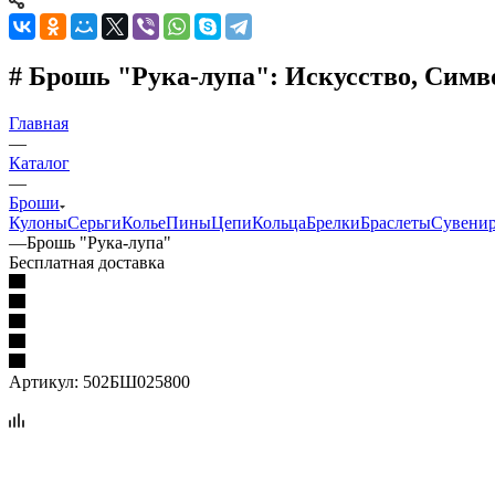
# Брошь "Рука-лупа": Искусство, Симв
Главная
—
Каталог
—
Броши
Кулоны
Серьги
Колье
Пины
Цепи
Кольца
Брелки
Браслеты
Сувени
—
Брошь "Рука-лупа"
Бесплатная доставка
Артикул:
502БШ025800