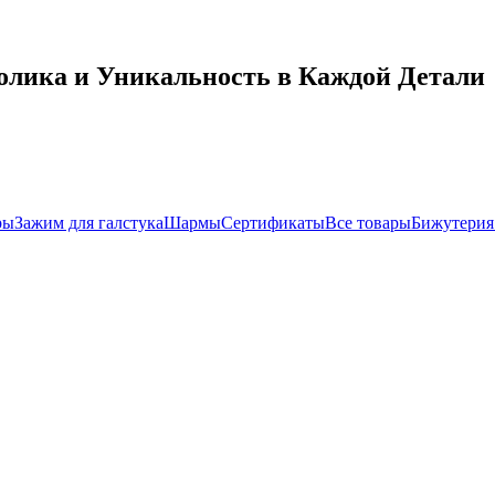
олика и Уникальность в Каждой Детали
ры
Зажим для галстука
Шармы
Сертификаты
Все товары
Бижутерия