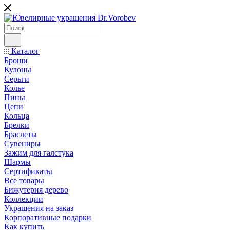
Каталог
Броши
Кулоны
Серьги
Колье
Пины
Цепи
Кольца
Брелки
Браслеты
Сувениры
Зажим для галстука
Шармы
Сертификаты
Все товары
Бижутерия дерево
Коллекции
Украшения на заказ
Корпоративные подарки
Как купить