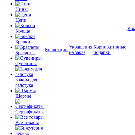
Пины
Цепи
Как
Кольца
Брелки
Украшения
Корпоративные
Коллекции
на заказ
подарки
Браслеты
Сувениры
Зажим для
галстука
Шармы
Сертификаты
Все товары