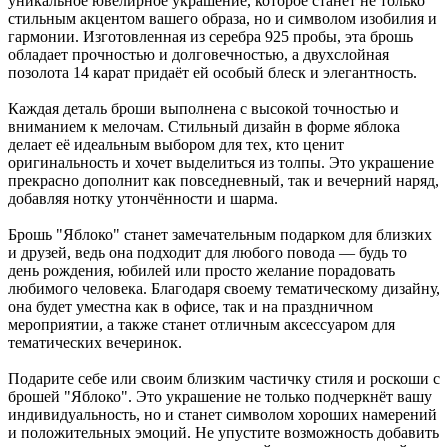
уникальное ювелирное украшение, которое станет не только
стильным акцентом вашего образа, но и символом изобилия и
гармонии. Изготовленная из серебра 925 пробы, эта брошь
обладает прочностью и долговечностью, а двухслойная
позолота 14 карат придаёт ей особый блеск и элегантность.
Каждая деталь броши выполнена с высокой точностью и
вниманием к мелочам. Стильный дизайн в форме яблока
делает её идеальным выбором для тех, кто ценит
оригинальность и хочет выделиться из толпы. Это украшение
прекрасно дополнит как повседневный, так и вечерний наряд,
добавляя нотку утончённости и шарма.
Брошь "Яблоко" станет замечательным подарком для близких
и друзей, ведь она подходит для любого повода — будь то
день рождения, юбилей или просто желание порадовать
любимого человека. Благодаря своему тематическому дизайну,
она будет уместна как в офисе, так и на праздничном
мероприятии, а также станет отличным аксессуаром для
тематических вечеринок.
Подарите себе или своим близким частичку стиля и роскоши с
брошей "Яблоко". Это украшение не только подчеркнёт вашу
индивидуальность, но и станет символом хороших намерений
и положительных эмоций. Не упустите возможность добавить