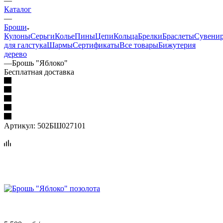
—
Каталог
—
Броши
Кулоны
Серьги
Колье
Пины
Цепи
Кольца
Брелки
Браслеты
Сувени
для галстука
Шармы
Сертификаты
Все товары
Бижутерия
дерево
—
Брошь "Яблоко"
Бесплатная доставка
Артикул:
502БШ027101