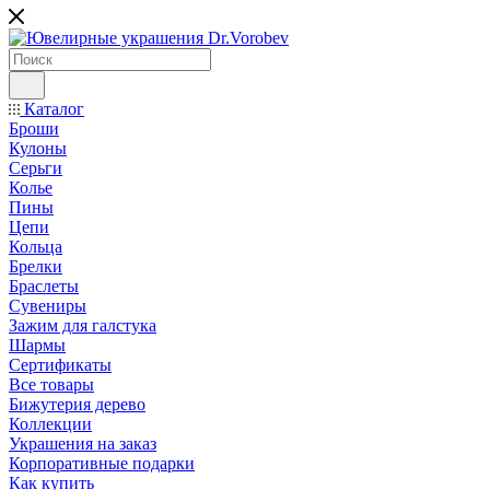
Каталог
Броши
Кулоны
Серьги
Колье
Пины
Цепи
Кольца
Брелки
Браслеты
Сувениры
Зажим для галстука
Шармы
Сертификаты
Все товары
Бижутерия дерево
Коллекции
Украшения на заказ
Корпоративные подарки
Как купить