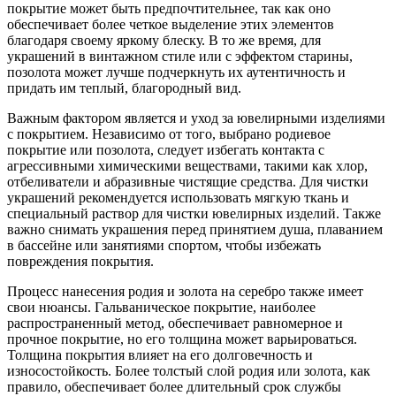
покрытие может быть предпочтительнее, так как оно
обеспечивает более четкое выделение этих элементов
благодаря своему яркому блеску. В то же время, для
украшений в винтажном стиле или с эффектом старины,
позолота может лучше подчеркнуть их аутентичность и
придать им теплый, благородный вид.
Важным фактором является и уход за ювелирными изделиями
с покрытием. Независимо от того, выбрано родиевое
покрытие или позолота, следует избегать контакта с
агрессивными химическими веществами, такими как хлор,
отбеливатели и абразивные чистящие средства. Для чистки
украшений рекомендуется использовать мягкую ткань и
специальный раствор для чистки ювелирных изделий. Также
важно снимать украшения перед принятием душа, плаванием
в бассейне или занятиями спортом, чтобы избежать
повреждения покрытия.
Процесс нанесения родия и золота на серебро также имеет
свои нюансы. Гальваническое покрытие, наиболее
распространенный метод, обеспечивает равномерное и
прочное покрытие, но его толщина может варьироваться.
Толщина покрытия влияет на его долговечность и
износостойкость. Более толстый слой родия или золота, как
правило, обеспечивает более длительный срок службы