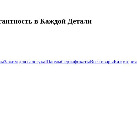
гантность в Каждой Детали
ры
Зажим для галстука
Шармы
Сертификаты
Все товары
Бижутерия