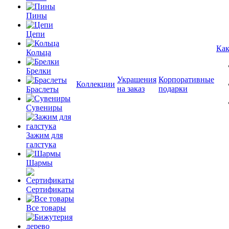
Пины
Цепи
Как
Кольца
Брелки
Украшения
Корпоративные
Коллекции
на заказ
подарки
Браслеты
Сувениры
Зажим для
галстука
Шармы
Сертификаты
Все товары