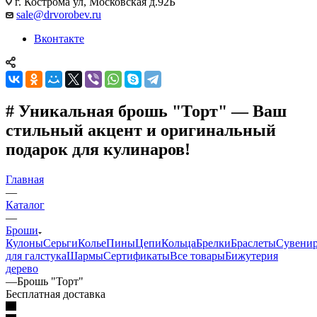
г. Кострома ул, Московская д.92Б
sale@drvorobev.ru
Вконтакте
# Уникальная брошь "Торт" — Ваш
стильный акцент и оригинальный
подарок для кулинаров!
Главная
—
Каталог
—
Броши
Кулоны
Серьги
Колье
Пины
Цепи
Кольца
Брелки
Браслеты
Сувени
для галстука
Шармы
Сертификаты
Все товары
Бижутерия
дерево
—
Брошь "Торт"
Бесплатная доставка