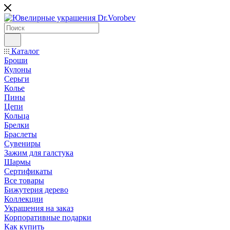
Каталог
Броши
Кулоны
Серьги
Колье
Пины
Цепи
Кольца
Брелки
Браслеты
Сувениры
Зажим для галстука
Шармы
Сертификаты
Все товары
Бижутерия дерево
Коллекции
Украшения на заказ
Корпоративные подарки
Как купить