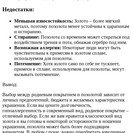
Недостатки:
Меньшая износостойкость:
Золото – более мягкий
металл, поэтому позолота менее устойчива к царапинам
и истиранию.
Стиранние:
Позолота со временем может стираться под
воздействием трения и пота, обнажая серебро под ним.
Возможная аллергия:
Некоторые люди могут быть
чувствительны к примесям в золотом сплаве,
используемом для позолоты.
Потемнение:
Хотя золото само по себе не тускнеет,
примеси в сплаве, используемом для позолоты, могут
вызывать потемнение.
Вывод:
Выбор между родиевым покрытием и позолотой зависит от
личных предпочтений, бюджета и желаемых характеристик
украшения. Если вы цените долговечность,
гипоаллергенность и современный вид, родиевое покрытие –
отличный выбор. Если же вам нравится классический вид
золота и вы готовы к некоторой осторожности в ношении
украшения, позолота может быть более подходящим
вариантом. В любом случае, важно приобретать ювелирные