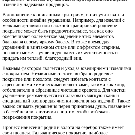
изделия у надежных продавцов.
В дополнение к описанным критериям, стоит учитывать и
особенности дизайна украшения. Например, для изделий с
мелкими деталями или сложной гравировкой родиевое
покрытие может быть предпочтительнее, так как оно
обеспечивает более четкое выделение этих элементов
благодаря своему яркому блеску. В то же время, для
украшений в винтажном стиле или с эффектом старины,
позолота может лучше подчеркнуть их аутентичность и
придать им теплый, благородный вид.
Важным фактором является и уход за ювелирными изделиями
с покрытием. Независимо от того, выбрано родиевое
покрытие или позолота, следует избегать контакта с
агрессивными химическими веществами, такими как хлор,
отбеливатели и абразивные чистящие средства. Для чистки
украшений рекомендуется использовать мягкую ткань и
специальный раствор для чистки ювелирных изделий. Также
важно снимать украшения перед принятием душа, плаванием
в бассейне или занятиями спортом, чтобы избежать
повреждения покрытия.
Процесс нанесения родия и золота на серебро также имеет
свои нюансы. Гальваническое покрытие, наиболее