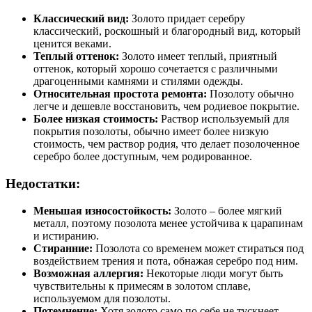
Классический вид:
Золото придает серебру
классический, роскошный и благородный вид, который
ценится веками.
Теплый оттенок:
Золото имеет теплый, приятный
оттенок, который хорошо сочетается с различными
драгоценными камнями и стилями одежды.
Относительная простота ремонта:
Позолоту обычно
легче и дешевле восстановить, чем родиевое покрытие.
Более низкая стоимость:
Раствор используемый для
покрытия позолоты, обычно имеет более низкую
стоимость, чем раствор родия, что делает позолоченное
серебро более доступным, чем родированное.
Недостатки:
Меньшая износостойкость:
Золото – более мягкий
металл, поэтому позолота менее устойчива к царапинам
и истиранию.
Стиранние:
Позолота со временем может стираться под
воздействием трения и пота, обнажая серебро под ним.
Возможная аллергия:
Некоторые люди могут быть
чувствительны к примесям в золотом сплаве,
используемом для позолоты.
Потемнение:
Хотя золото само по себе не тускнеет,