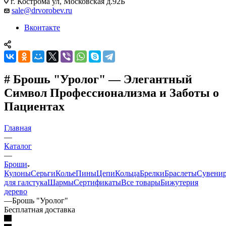
г. Кострома ул, Московская д.92Б
sale@drvorobev.ru
Вконтакте
# Брошь "Уролог" — Элегантный
Символ Профессионализма и Заботы о
Пациентах
Главная
—
Каталог
—
Броши
Кулоны
Серьги
Колье
Пины
Цепи
Кольца
Брелки
Браслеты
Сувени
для галстука
Шармы
Сертификаты
Все товары
Бижутерия
дерево
—
Брошь "Уролог"
Бесплатная доставка