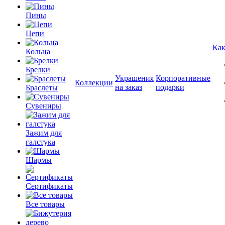
Пины
Цепи
Как
Кольца
Брелки
Украшения
Корпоративные
Коллекции
на заказ
подарки
Браслеты
Сувениры
Зажим для
галстука
Шармы
Сертификаты
Все товары