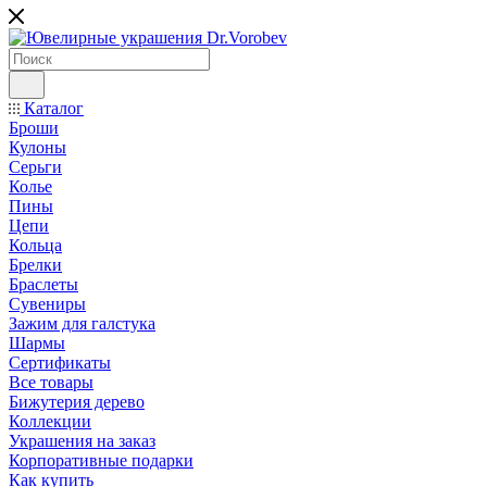
Каталог
Броши
Кулоны
Серьги
Колье
Пины
Цепи
Кольца
Брелки
Браслеты
Сувениры
Зажим для галстука
Шармы
Сертификаты
Все товары
Бижутерия дерево
Коллекции
Украшения на заказ
Корпоративные подарки
Как купить