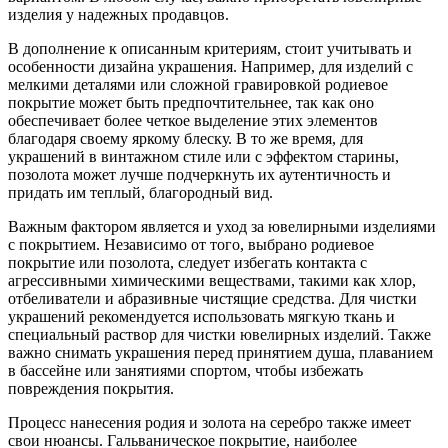
изделия у надежных продавцов.
В дополнение к описанным критериям, стоит учитывать и
особенности дизайна украшения. Например, для изделий с
мелкими деталями или сложной гравировкой родиевое
покрытие может быть предпочтительнее, так как оно
обеспечивает более четкое выделение этих элементов
благодаря своему яркому блеску. В то же время, для
украшений в винтажном стиле или с эффектом старины,
позолота может лучше подчеркнуть их аутентичность и
придать им теплый, благородный вид.
Важным фактором является и уход за ювелирными изделиями
с покрытием. Независимо от того, выбрано родиевое
покрытие или позолота, следует избегать контакта с
агрессивными химическими веществами, такими как хлор,
отбеливатели и абразивные чистящие средства. Для чистки
украшений рекомендуется использовать мягкую ткань и
специальный раствор для чистки ювелирных изделий. Также
важно снимать украшения перед принятием душа, плаванием
в бассейне или занятиями спортом, чтобы избежать
повреждения покрытия.
Процесс нанесения родия и золота на серебро также имеет
свои нюансы. Гальваническое покрытие, наиболее