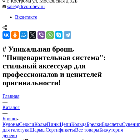
г. Кострома ул, Московская д.92Б
sale@drvorobev.ru
Вконтакте
# Уникальная брошь
"Пищеварительная система":
стильный аксессуар для
профессионалов и ценителей
оригинальности!
Главная
—
Каталог
—
Броши
Кулоны
Серьги
Колье
Пины
Цепи
Кольца
Брелки
Браслеты
Сувени
для галстука
Шармы
Сертификаты
Все товары
Бижутерия
дерево