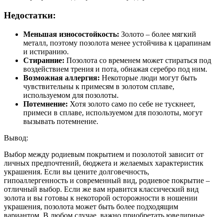
Недостатки:
Меньшая износостойкость:
Золото – более мягкий
металл, поэтому позолота менее устойчива к царапинам
и истиранию.
Стиранние:
Позолота со временем может стираться под
воздействием трения и пота, обнажая серебро под ним.
Возможная аллергия:
Некоторые люди могут быть
чувствительны к примесям в золотом сплаве,
используемом для позолоты.
Потемнение:
Хотя золото само по себе не тускнеет,
примеси в сплаве, используемом для позолоты, могут
вызывать потемнение.
Вывод:
Выбор между родиевым покрытием и позолотой зависит от
личных предпочтений, бюджета и желаемых характеристик
украшения. Если вы цените долговечность,
гипоаллергенность и современный вид, родиевое покрытие –
отличный выбор. Если же вам нравится классический вид
золота и вы готовы к некоторой осторожности в ношении
украшения, позолота может быть более подходящим
вариантом. В любом случае, важно приобретать ювелирные