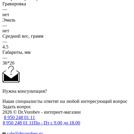
Гравировка
—
нет
Эмаль
—
нет
Средний вес, грамм
—
4.5
Габариты, мм
—
36*20
Нужна консультация?
Наши специалисты ответят на любой интересующий вопрос
Задать вопрос
2026 © Dr.Vorobev - интернет-магазин
8 950 248 01 11
8 950 248 01 11
Пн - Пт с 9.00 до 18.00
sale@drvorobev.ru