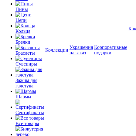
Пины
Цепи
Как
Кольца
Брелки
Украшения
Корпоративные
Коллекции
на заказ
подарки
Браслеты
Сувениры
Зажим для
галстука
Шармы
Сертификаты
Все товары