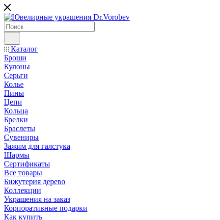
Каталог
Броши
Кулоны
Серьги
Колье
Пины
Цепи
Кольца
Брелки
Браслеты
Сувениры
Зажим для галстука
Шармы
Сертификаты
Все товары
Бижутерия дерево
Коллекции
Украшения на заказ
Корпоративные подарки
Как купить