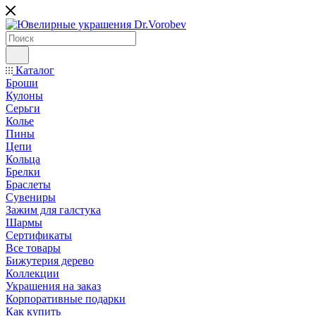
Каталог
Броши
Кулоны
Серьги
Колье
Пины
Цепи
Кольца
Брелки
Браслеты
Сувениры
Зажим для галстука
Шармы
Сертификаты
Все товары
Бижутерия дерево
Коллекции
Украшения на заказ
Корпоративные подарки
Как купить