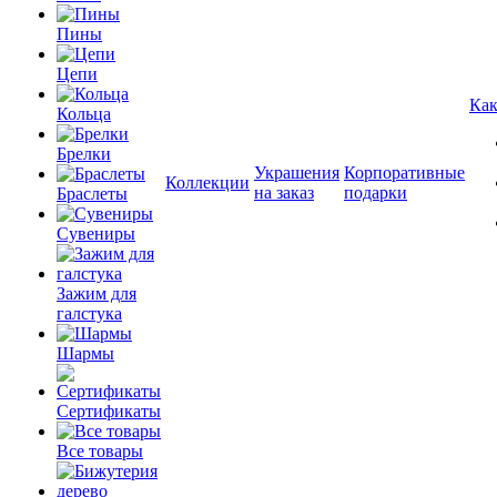
Пины
Цепи
Как
Кольца
Брелки
Украшения
Корпоративные
Коллекции
на заказ
подарки
Браслеты
Сувениры
Зажим для
галстука
Шармы
Сертификаты
Все товары