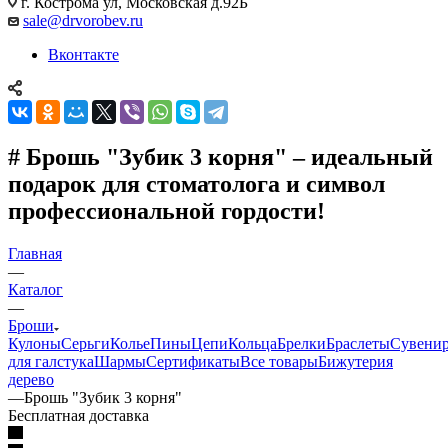
г. Кострома ул, Московская д.92Б
sale@drvorobev.ru
Вконтакте
# Брошь "Зубик 3 корня" – идеальный
подарок для стоматолога и символ
профессиональной гордости!
Главная
—
Каталог
—
Броши
Кулоны
Серьги
Колье
Пины
Цепи
Кольца
Брелки
Браслеты
Сувени
для галстука
Шармы
Сертификаты
Все товары
Бижутерия
дерево
—
Брошь "Зубик 3 корня"
Бесплатная доставка