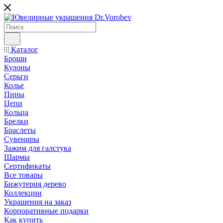
Каталог
Броши
Кулоны
Серьги
Колье
Пины
Цепи
Кольца
Брелки
Браслеты
Сувениры
Зажим для галстука
Шармы
Сертификаты
Все товары
Бижутерия дерево
Коллекции
Украшения на заказ
Корпоративные подарки
Как купить