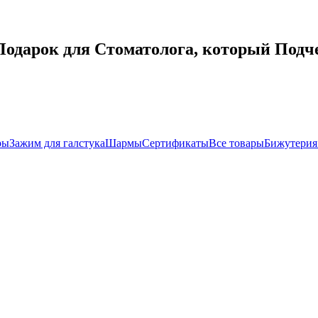
Подарок для Стоматолога, который Подч
ры
Зажим для галстука
Шармы
Сертификаты
Все товары
Бижутерия