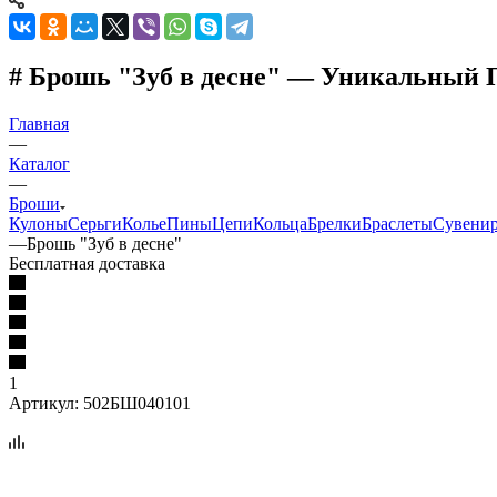
# Брошь "Зуб в десне" — Уникальный 
Главная
—
Каталог
—
Броши
Кулоны
Серьги
Колье
Пины
Цепи
Кольца
Брелки
Браслеты
Сувени
—
Брошь "Зуб в десне"
Бесплатная доставка
1
Артикул:
502БШ040101