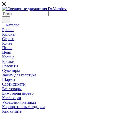
Каталог
Броши
Кулоны
Серьги
Колье
Пины
Цепи
Кольца
Брелки
Браслеты
Сувениры
Зажим для галстука
Шармы
Сертификаты
Все товары
Бижутерия дерево
Коллекции
Украшения на заказ
Корпоративные подарки
Как купить