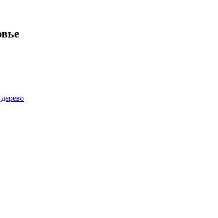
овье
 дерево