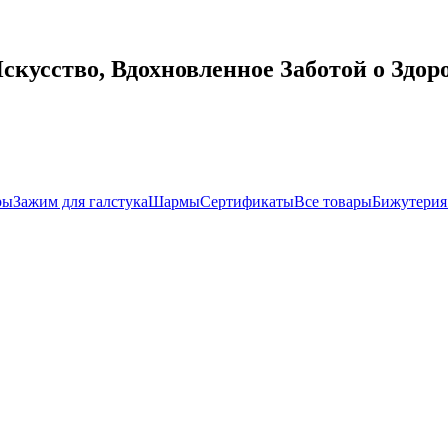
усство, Вдохновленное Заботой о Здор
ры
Зажим для галстука
Шармы
Сертификаты
Все товары
Бижутерия