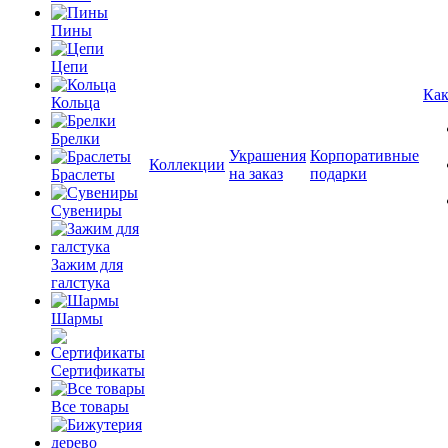
Пины
Цепи
Как
Кольца
Брелки
Украшения
Корпоративные
Коллекции
на заказ
подарки
Браслеты
Сувениры
Зажим для
галстука
Шармы
Сертификаты
Все товары