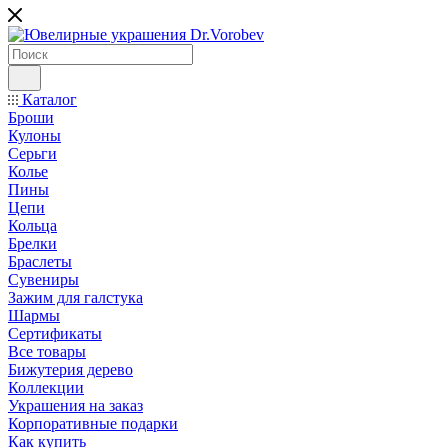
Каталог
Броши
Кулоны
Серьги
Колье
Пины
Цепи
Кольца
Брелки
Браслеты
Сувениры
Зажим для галстука
Шармы
Сертификаты
Все товары
Бижутерия дерево
Коллекции
Украшения на заказ
Корпоративные подарки
Как купить