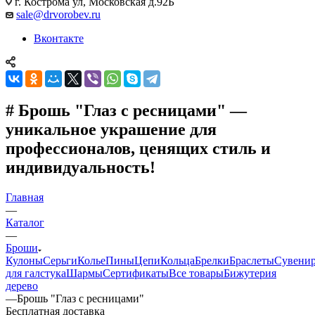
г. Кострома ул, Московская д.92Б
sale@drvorobev.ru
Вконтакте
# Брошь "Глаз с ресницами" —
уникальное украшение для
профессионалов, ценящих стиль и
индивидуальность!
Главная
—
Каталог
—
Броши
Кулоны
Серьги
Колье
Пины
Цепи
Кольца
Брелки
Браслеты
Сувени
для галстука
Шармы
Сертификаты
Все товары
Бижутерия
дерево
—
Брошь "Глаз с ресницами"
Бесплатная доставка