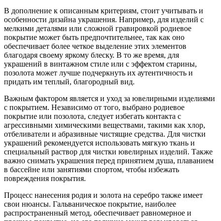
В дополнение к описанным критериям, стоит учитывать и
особенности дизайна украшения. Например, для изделий с
мелкими деталями или сложной гравировкой родиевое
покрытие может быть предпочтительнее, так как оно
обеспечивает более четкое выделение этих элементов
благодаря своему яркому блеску. В то же время, для
украшений в винтажном стиле или с эффектом старины,
позолота может лучше подчеркнуть их аутентичность и
придать им теплый, благородный вид.
Важным фактором является и уход за ювелирными изделиями
с покрытием. Независимо от того, выбрано родиевое
покрытие или позолота, следует избегать контакта с
агрессивными химическими веществами, такими как хлор,
отбеливатели и абразивные чистящие средства. Для чистки
украшений рекомендуется использовать мягкую ткань и
специальный раствор для чистки ювелирных изделий. Также
важно снимать украшения перед принятием душа, плаванием
в бассейне или занятиями спортом, чтобы избежать
повреждения покрытия.
Процесс нанесения родия и золота на серебро также имеет
свои нюансы. Гальваническое покрытие, наиболее
распространенный метод, обеспечивает равномерное и