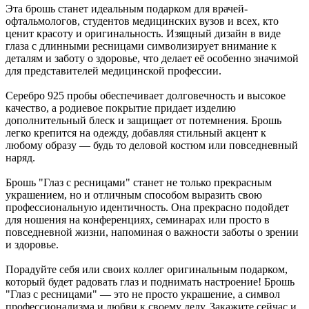
Эта брошь станет идеальным подарком для врачей-
офтальмологов, студентов медицинских вузов и всех, кто
ценит красоту и оригинальность. Изящный дизайн в виде
глаза с длинными ресницами символизирует внимание к
деталям и заботу о здоровье, что делает её особенно значимой
для представителей медицинской профессии.
Серебро 925 пробы обеспечивает долговечность и высокое
качество, а родиевое покрытие придает изделию
дополнительный блеск и защищает от потемнения. Брошь
легко крепится на одежду, добавляя стильный акцент к
любому образу — будь то деловой костюм или повседневный
наряд.
Брошь "Глаз с ресницами" станет не только прекрасным
украшением, но и отличным способом выразить свою
профессиональную идентичность. Она прекрасно подойдет
для ношения на конференциях, семинарах или просто в
повседневной жизни, напоминая о важности заботы о зрении
и здоровье.
Порадуйте себя или своих коллег оригинальным подарком,
который будет радовать глаз и поднимать настроение! Брошь
"Глаз с ресницами" — это не просто украшение, а символ
профессионализма и любви к своему делу. Закажите сейчас и