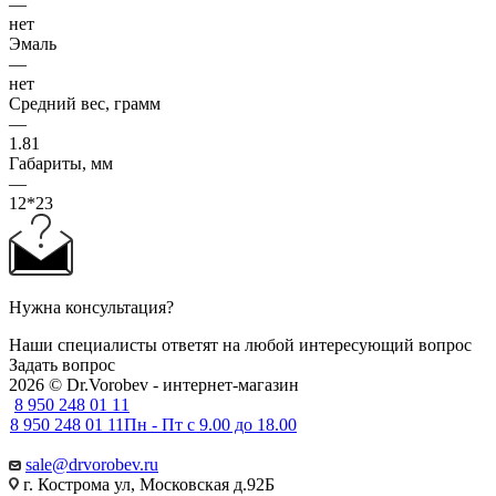
—
нет
Эмаль
—
нет
Средний вес, грамм
—
1.81
Габариты, мм
—
12*23
Нужна консультация?
Наши специалисты ответят на любой интересующий вопрос
Задать вопрос
2026 © Dr.Vorobev - интернет-магазин
8 950 248 01 11
8 950 248 01 11
Пн - Пт с 9.00 до 18.00
sale@drvorobev.ru
г. Кострома ул, Московская д.92Б