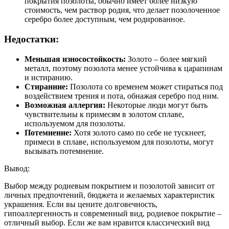
покрытия позолоты, обычно имеет более низкую
стоимость, чем раствор родия, что делает позолоченное
серебро более доступным, чем родированное.
Недостатки:
Меньшая износостойкость:
Золото – более мягкий
металл, поэтому позолота менее устойчива к царапинам
и истиранию.
Стиранние:
Позолота со временем может стираться под
воздействием трения и пота, обнажая серебро под ним.
Возможная аллергия:
Некоторые люди могут быть
чувствительны к примесям в золотом сплаве,
используемом для позолоты.
Потемнение:
Хотя золото само по себе не тускнеет,
примеси в сплаве, используемом для позолоты, могут
вызывать потемнение.
Вывод:
Выбор между родиевым покрытием и позолотой зависит от
личных предпочтений, бюджета и желаемых характеристик
украшения. Если вы цените долговечность,
гипоаллергенность и современный вид, родиевое покрытие –
отличный выбор. Если же вам нравится классический вид