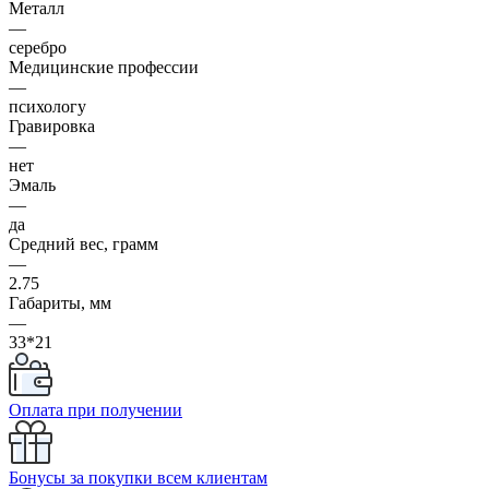
Металл
—
серебро
Медицинские профессии
—
психологу
Гравировка
—
нет
Эмаль
—
да
Средний вес, грамм
—
2.75
Габариты, мм
—
33*21
Оплата при получении
Бонусы за покупки всем клиентам