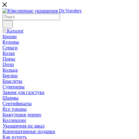
Каталог
Броши
Кулоны
Серьги
Колье
Пины
Цепи
Кольца
Брелки
Браслеты
Сувениры
Зажим для галстука
Шармы
Сертификаты
Все товары
Бижутерия дерево
Коллекции
Украшения на заказ
Корпоративные подарки
Как купить