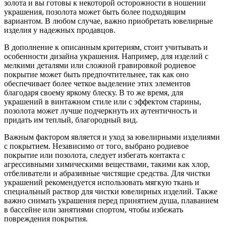
золота и вы готовы к некоторой осторожности в ношении
украшения, позолота может быть более подходящим
вариантом. В любом случае, важно приобретать ювелирные
изделия у надежных продавцов.
В дополнение к описанным критериям, стоит учитывать и
особенности дизайна украшения. Например, для изделий с
мелкими деталями или сложной гравировкой родиевое
покрытие может быть предпочтительнее, так как оно
обеспечивает более четкое выделение этих элементов
благодаря своему яркому блеску. В то же время, для
украшений в винтажном стиле или с эффектом старины,
позолота может лучше подчеркнуть их аутентичность и
придать им теплый, благородный вид.
Важным фактором является и уход за ювелирными изделиями
с покрытием. Независимо от того, выбрано родиевое
покрытие или позолота, следует избегать контакта с
агрессивными химическими веществами, такими как хлор,
отбеливатели и абразивные чистящие средства. Для чистки
украшений рекомендуется использовать мягкую ткань и
специальный раствор для чистки ювелирных изделий. Также
важно снимать украшения перед принятием душа, плаванием
в бассейне или занятиями спортом, чтобы избежать
повреждения покрытия.