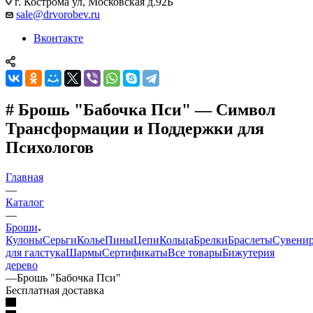
г. Кострома ул, Московская д.92Б
sale@drvorobev.ru
Вконтакте
# Брошь "Бабочка Пси" — Символ
Трансформации и Поддержки для
Психологов
Главная
—
Каталог
—
Броши
Кулоны
Серьги
Колье
Пины
Цепи
Кольца
Брелки
Браслеты
Сувени
для галстука
Шармы
Сертификаты
Все товары
Бижутерия
дерево
—
Брошь "Бабочка Пси"
Бесплатная доставка