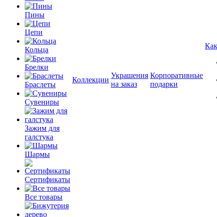
Пины
Цепи
Как
Кольца
Брелки
Украшения
Корпоративные
Коллекции
на заказ
подарки
Браслеты
Сувениры
Зажим для
галстука
Шармы
Сертификаты
Все товары