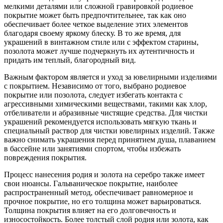
мелкими деталями или сложной гравировкой родиевое
покрытие может быть предпочтительнее, так как оно
обеспечивает более четкое выделение этих элементов
благодаря своему яркому блеску. В то же время, для
украшений в винтажном стиле или с эффектом старины,
позолота может лучше подчеркнуть их аутентичность и
придать им теплый, благородный вид.
Важным фактором является и уход за ювелирными изделиями
с покрытием. Независимо от того, выбрано родиевое
покрытие или позолота, следует избегать контакта с
агрессивными химическими веществами, такими как хлор,
отбеливатели и абразивные чистящие средства. Для чистки
украшений рекомендуется использовать мягкую ткань и
специальный раствор для чистки ювелирных изделий. Также
важно снимать украшения перед принятием душа, плаванием
в бассейне или занятиями спортом, чтобы избежать
повреждения покрытия.
Процесс нанесения родия и золота на серебро также имеет
свои нюансы. Гальваническое покрытие, наиболее
распространенный метод, обеспечивает равномерное и
прочное покрытие, но его толщина может варьироваться.
Толщина покрытия влияет на его долговечность и
износостойкость. Более толстый слой родия или золота, как