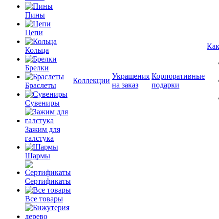
Пины
Цепи
Как
Кольца
Брелки
Украшения
Корпоративные
Коллекции
на заказ
подарки
Браслеты
Сувениры
Зажим для
галстука
Шармы
Сертификаты
Все товары