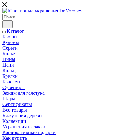
Каталог
Броши
Кулоны
Серьги
Колье
Пины
Цепи
Кольца
Брелки
Браслеты
Сувениры
Зажим для галстука
Шармы
Сертификаты
Все товары
Бижутерия дерево
Коллекции
Украшения на заказ
Корпоративные подарки
Как купить