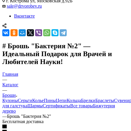
г. Кострома ул, Московская д.92Б
sale@drvorobev.ru
Вконтакте
# Брошь "Бактерия №2" —
Идеальный Подарок для Врачей и
Любителей Науки!
Главная
—
Каталог
—
Броши
Кулоны
Серьги
Колье
Пины
Цепи
Кольца
Брелки
Браслеты
Сувени
для галстука
Шармы
Сертификаты
Все товары
Бижутерия
дерево
—
Брошь "Бактерия №2"
Бесплатная доставка