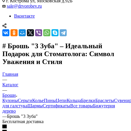
г. Кострома ул, Московская д.92Б
sale@drvorobev.ru
Вконтакте
# Брошь "3 Зуба" – Идеальный
Подарок для Стоматолога: Символ
Уважения и Стиля
Главная
—
Каталог
—
Броши
Кулоны
Серьги
Колье
Пины
Цепи
Кольца
Брелки
Браслеты
Сувени
для галстука
Шармы
Сертификаты
Все товары
Бижутерия
дерево
—
Брошь "3 Зуба"
Бесплатная доставка