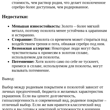
стоимость, чем раствор родия, что делает позолоченное
серебро более доступным, чем родированное.
Недостатки:
Меньшая износостойкость:
Золото – более мягкий
металл, поэтому позолота менее устойчива к царапинам
и истиранию.
Стиранние:
Позолота со временем может стираться под
воздействием трения и пота, обнажая серебро под ним.
Возможная аллергия:
Некоторые люди могут быть
чувствительны к примесям в золотом сплаве,
используемом для позолоты.
Потемнение:
Хотя золото само по себе не тускнеет,
примеси в сплаве, используемом для позолоты, могут
вызывать потемнение.
Вывод:
Выбор между родиевым покрытием и позолотой зависит от
личных предпочтений, бюджета и желаемых характеристик
украшения. Если вы цените долговечность,
гипоаллергенность и современный вид, родиевое покрытие –
отличный выбор. Если же вам нравится классический вид
золота и вы готовы к некоторой осторожности в ношении