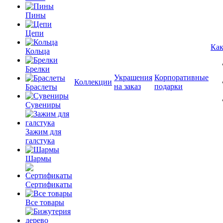
Пины
Цепи
Как
Кольца
Брелки
Украшения
Корпоративные
Коллекции
на заказ
подарки
Браслеты
Сувениры
Зажим для
галстука
Шармы
Сертификаты
Все товары