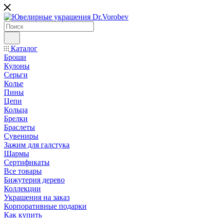
Каталог
Броши
Кулоны
Серьги
Колье
Пины
Цепи
Кольца
Брелки
Браслеты
Сувениры
Зажим для галстука
Шармы
Сертификаты
Все товары
Бижутерия дерево
Коллекции
Украшения на заказ
Корпоративные подарки
Как купить