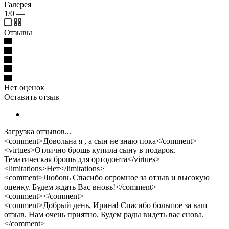
Галерея
1/0
—
Отзывы
Нет оценок
Оставить отзыв
Загрузка отзывов...
<comment>Довольна я , а сын не знаю пока</comment>
<virtues>Отлично брошь купила сыну в подарок.
Тематическая брошь для ортодонта</virtues>
<limitations>Нет</limitations>
<comment>Любовь Спасибо огромное за отзыв и высокую
оценку. Будем ждать Вас вновь!</comment>
<comment></comment>
<comment>Добрый день, Ирина! Спасибо большое за ваш
отзыв. Нам очень приятно. Будем рады видеть вас снова.
</comment>