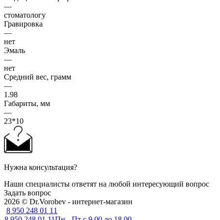
—
стоматологу
Гравировка
—
нет
Эмаль
—
нет
Средний вес, грамм
—
1.98
Габариты, мм
—
23*10
Нужна консультация?
Наши специалисты ответят на любой интересующий вопрос
Задать вопрос
2026 © Dr.Vorobev - интернет-магазин
8 950 248 01 11
8 950 248 01 11
Пн - Пт с 9.00 до 18.00