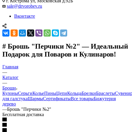
г. Кострома ул, Московская д.92Б
sale@drvorobev.ru
Вконтакте
# Брошь "Перчики №2" — Идеальный
Подарок для Поваров и Кулинаров!
Главная
—
Каталог
—
Броши
Кулоны
Серьги
Колье
Пины
Цепи
Кольца
Брелки
Браслеты
Сувени
для галстука
Шармы
Сертификаты
Все товары
Бижутерия
дерево
—
Брошь "Перчики №2"
Бесплатная доставка