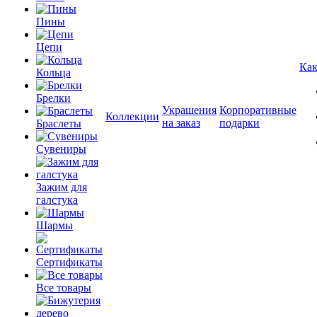
Пины
Цепи
Как
Кольца
Брелки
Украшения
Корпоративные
Коллекции
на заказ
подарки
Браслеты
Сувениры
Зажим для
галстука
Шармы
Сертификаты
Все товары