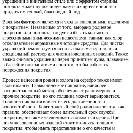
украшений в винтажном стиле или с эффектом старины,
позолота может лучше подчеркнуть их аутентичность и
придать им теплый, благородный вид.
Важным фактором является и уход за ювелирными изделиями
с покрытием. Независимо от того, выбрано родиевое
покрытие или позолота, следует избегать контакта с
агрессивными химическими веществами, такими как хлор,
отбеливатели и абразивные чистящие средства. Для чистки
украшений рекомендуется использовать мягкую ткань и
специальный раствор для чистки ювелирных изделий. Также
важно снимать украшения перед принятием душа, плаванием
в бассейне или занятиями спортом, чтобы избежать
повреждения покрытия.
Процесс нанесения родия и золота на серебро также имеет
свои нюансы. Гальваническое покрытие, наиболее
распространенный метод, обеспечивает равномерное и
прочное покрытие, но его толщина может варьироваться.
Толщина покрытия влияет на его долговечность и
износостойкость. Более толстый слой родия или золота, как
правило, обеспечивает более длительный срок службы
покрытия, но также увеличивает стоимость изделия. При
покупке ювелирных изделий стоит уточнять толщину
покрытия, чтобы иметь представление о его качестве и