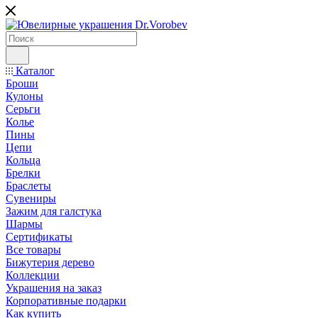
Каталог
Броши
Кулоны
Серьги
Колье
Пины
Цепи
Кольца
Брелки
Браслеты
Сувениры
Зажим для галстука
Шармы
Сертификаты
Все товары
Бижутерия дерево
Коллекции
Украшения на заказ
Корпоративные подарки
Как купить