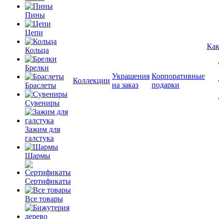
Пины
Цепи
Как
Кольца
Брелки
Украшения
Корпоративные
Коллекции
на заказ
подарки
Браслеты
Сувениры
Зажим для
галстука
Шармы
Сертификаты
Все товары