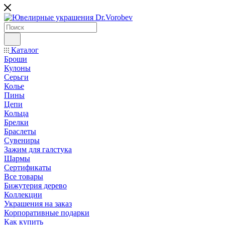
Каталог
Броши
Кулоны
Серьги
Колье
Пины
Цепи
Кольца
Брелки
Браслеты
Сувениры
Зажим для галстука
Шармы
Сертификаты
Все товары
Бижутерия дерево
Коллекции
Украшения на заказ
Корпоративные подарки
Как купить