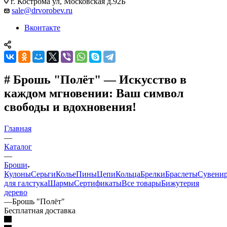
г. Кострома ул, Московская д.92Б
sale@drvorobev.ru
Вконтакте
# Брошь "Полёт" — Искусство в
каждом мгновении: Ваш символ
свободы и вдохновения!
Главная
—
Каталог
—
Броши
Кулоны
Серьги
Колье
Пины
Цепи
Кольца
Брелки
Браслеты
Сувени
для галстука
Шармы
Сертификаты
Все товары
Бижутерия
дерево
—
Брошь "Полёт"
Бесплатная доставка