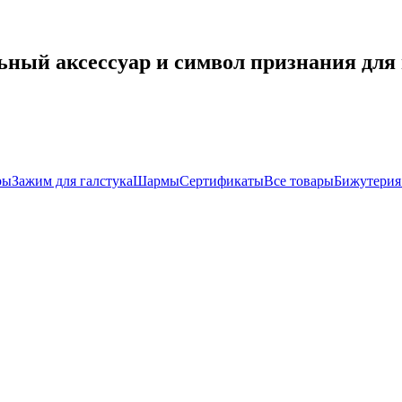
ьный аксессуар и символ признания для
ры
Зажим для галстука
Шармы
Сертификаты
Все товары
Бижутерия