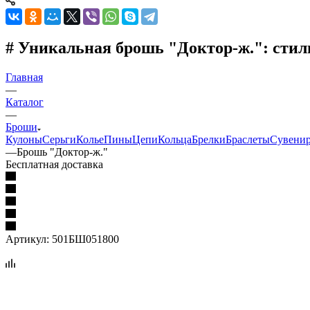
# Уникальная брошь "Доктор-ж.": стил
Главная
—
Каталог
—
Броши
Кулоны
Серьги
Колье
Пины
Цепи
Кольца
Брелки
Браслеты
Сувени
—
Брошь "Доктор-ж."
Бесплатная доставка
Артикул:
501БШ051800