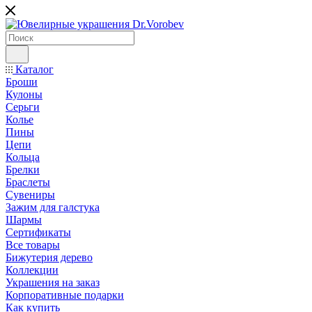
Каталог
Броши
Кулоны
Серьги
Колье
Пины
Цепи
Кольца
Брелки
Браслеты
Сувениры
Зажим для галстука
Шармы
Сертификаты
Все товары
Бижутерия дерево
Коллекции
Украшения на заказ
Корпоративные подарки
Как купить