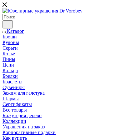
Каталог
Броши
Кулоны
Серьги
Колье
Пины
Цепи
Кольца
Брелки
Браслеты
Сувениры
Зажим для галстука
Шармы
Сертификаты
Все товары
Бижутерия дерево
Коллекции
Украшения на заказ
Корпоративные подарки
Как купить