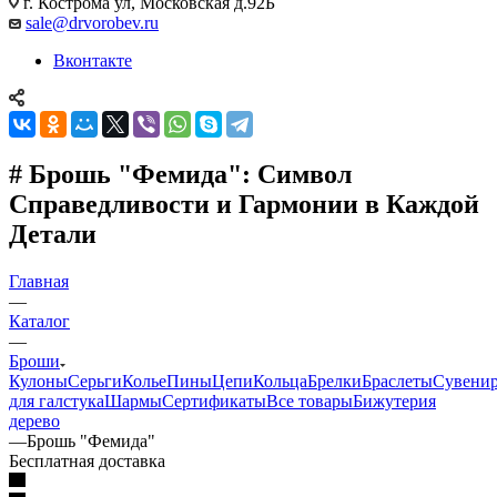
г. Кострома ул, Московская д.92Б
sale@drvorobev.ru
Вконтакте
# Брошь "Фемида": Символ
Справедливости и Гармонии в Каждой
Детали
Главная
—
Каталог
—
Броши
Кулоны
Серьги
Колье
Пины
Цепи
Кольца
Брелки
Браслеты
Сувени
для галстука
Шармы
Сертификаты
Все товары
Бижутерия
дерево
—
Брошь "Фемида"
Бесплатная доставка