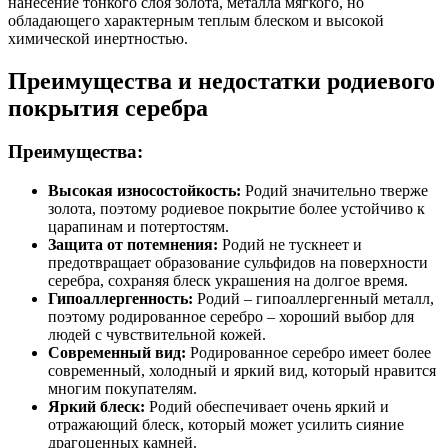
нанесение тонкого слоя золота, металла мягкого, но
обладающего характерным теплым блеском и высокой
химической инертностью.
Преимущества и недостатки родиевого
покрытия серебра
Преимущества:
Высокая износостойкость:
Родий значительно тверже
золота, поэтому родиевое покрытие более устойчиво к
царапинам и потертостям.
Защита от потемнения:
Родий не тускнеет и
предотвращает образование сульфидов на поверхности
серебра, сохраняя блеск украшения на долгое время.
Гипоаллергенность:
Родий – гипоаллергенный металл,
поэтому родированное серебро – хороший выбор для
людей с чувствительной кожей.
Современный вид:
Родированное серебро имеет более
современный, холодный и яркий вид, который нравится
многим покупателям.
Яркий блеск:
Родий обеспечивает очень яркий и
отражающий блеск, который может усилить сияние
драгоценных камней.