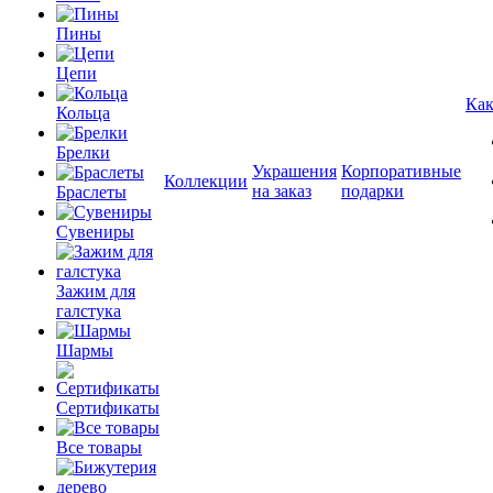
Пины
Цепи
Как
Кольца
Брелки
Украшения
Корпоративные
Коллекции
на заказ
подарки
Браслеты
Сувениры
Зажим для
галстука
Шармы
Сертификаты
Все товары