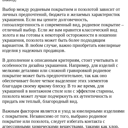
Выбор между родиевым покрытием и позолотой зависит от
личных предпочтений, бюджета и желаемых характеристик
украшения. Если вы цените долговечность,
гипоаллергенность и современный вид, родиевое покрытие –
отличный выбор. Если же вам нравится классический вид
золота и вы готовы к некоторой осторожности в ношении
украшения, позолота может быть более подходящим
вариантом. В любом случае, важно приобретать ювелирные
изделия у надежных продавцов.
В дополнение к описанным критериям, стоит учитывать и
особенности дизайна украшения. Например, для изделий с
мелкими деталями или сложной гравировкой родиевое
покрытие может быть предпочтительнее, так как оно
обеспечивает более четкое выделение этих элементов
благодаря своему яркому блеску. В то же время, для
украшений в винтажном стиле или с эффектом старины,
позолота может лучше подчеркнуть их аутентичность и
придать им теплый, благородный вид.
Важным фактором является и уход за ювелирными изделиями
с покрытием. Независимо от того, выбрано родиевое
покрытие или позолота, следует избегать контакта с
агрессивными химическими веществами, такими как хлор,