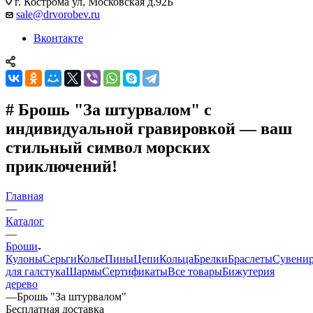
г. Кострома ул, Московская д.92Б
sale@drvorobev.ru
Вконтакте
# Брошь "За штурвалом" с
индивидуальной гравировкой — ваш
стильный символ морских
приключений!
Главная
—
Каталог
—
Броши
Кулоны
Серьги
Колье
Пины
Цепи
Кольца
Брелки
Браслеты
Сувени
для галстука
Шармы
Сертификаты
Все товары
Бижутерия
дерево
—
Брошь "За штурвалом"
Бесплатная доставка