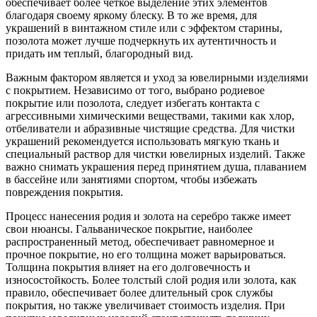
обеспечивает более четкое выделение этих элементов
благодаря своему яркому блеску. В то же время, для
украшений в винтажном стиле или с эффектом старины,
позолота может лучше подчеркнуть их аутентичность и
придать им теплый, благородный вид.
Важным фактором является и уход за ювелирными изделиями
с покрытием. Независимо от того, выбрано родиевое
покрытие или позолота, следует избегать контакта с
агрессивными химическими веществами, такими как хлор,
отбеливатели и абразивные чистящие средства. Для чистки
украшений рекомендуется использовать мягкую ткань и
специальный раствор для чистки ювелирных изделий. Также
важно снимать украшения перед принятием душа, плаванием
в бассейне или занятиями спортом, чтобы избежать
повреждения покрытия.
Процесс нанесения родия и золота на серебро также имеет
свои нюансы. Гальваническое покрытие, наиболее
распространенный метод, обеспечивает равномерное и
прочное покрытие, но его толщина может варьироваться.
Толщина покрытия влияет на его долговечность и
износостойкость. Более толстый слой родия или золота, как
правило, обеспечивает более длительный срок службы
покрытия, но также увеличивает стоимость изделия. При