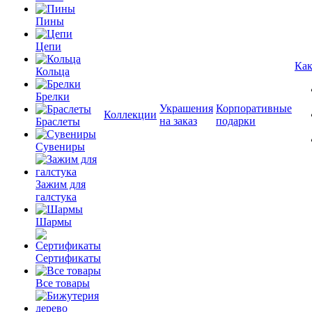
Пины
Цепи
Как
Кольца
Брелки
Украшения
Корпоративные
Коллекции
на заказ
подарки
Браслеты
Сувениры
Зажим для
галстука
Шармы
Сертификаты
Все товары