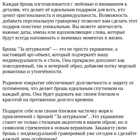
Каждая брошь изготавливается с любовью и вниманием к
деталям, что делает её идеальным подарком для всех, кто
ценит оригинальность и индивидуальность. Возможность
добавить персональную гравировку позволит вам сделать этот
подарок поистине уникальным. Вы можете запечатлеть
важные даты, имена или вдохновляющие слова, которые
будут всегда напоминать о значимых моментах в жизни.
Брошь "За штурвалом" — это не просто украшение, а
настоящий арт-объект, который подчеркнёт вашу
индивидуальность и стиль. Она прекрасно дополнит как
повседневный, так и вечерний образ, добавляя нотку морской
романтики и утончённости.
Родиевое покрытие обеспечивает долговечность и защиту от
потемнения, что делает брошь идеальным спутником на
каждый день. Она будет радовать вас своим блеском и
красотой на протяжении долгого времени.
Подарите себе или своим близким частичку моря и
приключений с брошей "За штурвалом". Это украшение
станет не только стильным акцентом в вашем образе, но и
символом стремления к новым вершинам. Закажите свою
брошь с индивидуальной гравировкой уже сегодня и сделайте
каждый день особенным!