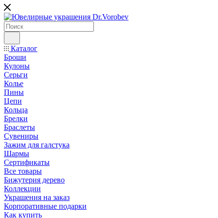
Каталог
Броши
Кулоны
Серьги
Колье
Пины
Цепи
Кольца
Брелки
Браслеты
Сувениры
Зажим для галстука
Шармы
Сертификаты
Все товары
Бижутерия дерево
Коллекции
Украшения на заказ
Корпоративные подарки
Как купить