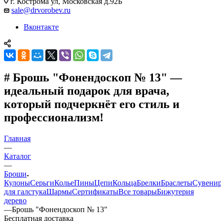
г. Кострома ул, Московская д.92Б
sale@drvorobev.ru
Вконтакте
# Брошь "Фонендоскоп № 13" —
идеальный подарок для врача,
который подчеркнёт его стиль и
профессионализм!
Главная
—
Каталог
—
Броши
Кулоны
Серьги
Колье
Пины
Цепи
Кольца
Брелки
Браслеты
Сувени
для галстука
Шармы
Сертификаты
Все товары
Бижутерия
дерево
—
Брошь "Фонендоскоп № 13"
Бесплатная доставка