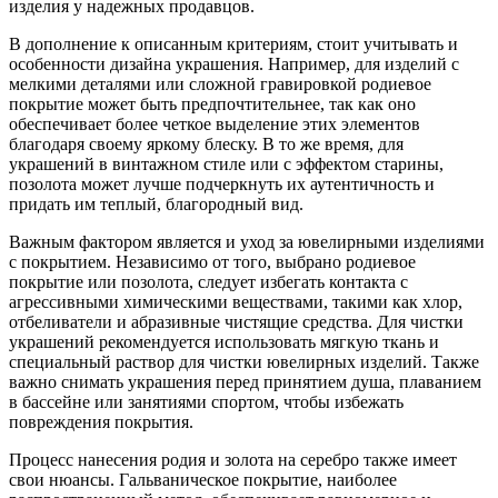
изделия у надежных продавцов.
В дополнение к описанным критериям, стоит учитывать и
особенности дизайна украшения. Например, для изделий с
мелкими деталями или сложной гравировкой родиевое
покрытие может быть предпочтительнее, так как оно
обеспечивает более четкое выделение этих элементов
благодаря своему яркому блеску. В то же время, для
украшений в винтажном стиле или с эффектом старины,
позолота может лучше подчеркнуть их аутентичность и
придать им теплый, благородный вид.
Важным фактором является и уход за ювелирными изделиями
с покрытием. Независимо от того, выбрано родиевое
покрытие или позолота, следует избегать контакта с
агрессивными химическими веществами, такими как хлор,
отбеливатели и абразивные чистящие средства. Для чистки
украшений рекомендуется использовать мягкую ткань и
специальный раствор для чистки ювелирных изделий. Также
важно снимать украшения перед принятием душа, плаванием
в бассейне или занятиями спортом, чтобы избежать
повреждения покрытия.
Процесс нанесения родия и золота на серебро также имеет
свои нюансы. Гальваническое покрытие, наиболее