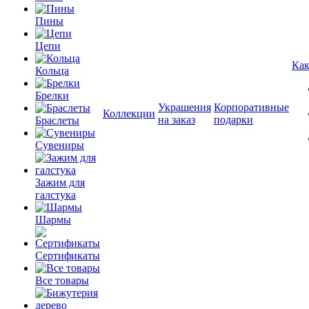
Пины
Цепи
Как
Кольца
Брелки
Украшения
Корпоративные
Коллекции
на заказ
подарки
Браслеты
Сувениры
Зажим для
галстука
Шармы
Сертификаты
Все товары