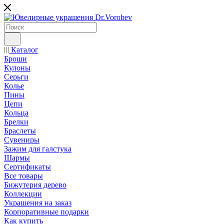
Каталог
Броши
Кулоны
Серьги
Колье
Пины
Цепи
Кольца
Брелки
Браслеты
Сувениры
Зажим для галстука
Шармы
Сертификаты
Все товары
Бижутерия дерево
Коллекции
Украшения на заказ
Корпоративные подарки
Как купить