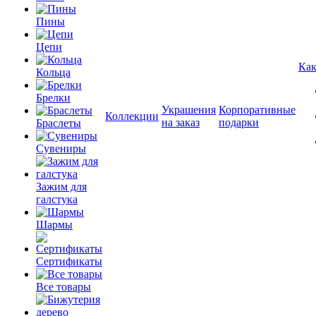
Пины
Цепи
Как
Кольца
Брелки
Украшения
Корпоративные
Коллекции
на заказ
подарки
Браслеты
Сувениры
Зажим для
галстука
Шармы
Сертификаты
Все товары