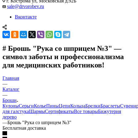
г. Кострома ул, Московская д.92Б
sale@drvorobev.ru
Вконтакте
# Брошь "Рука со шприцем №3" —
символ заботы и профессионализма
для медицинских работников!
Главная
—
Каталог
—
Броши
Кулоны
Серьги
Колье
Пины
Цепи
Кольца
Брелки
Браслеты
Сувени
для галстука
Шармы
Сертификаты
Все товары
Бижутерия
дерево
—
Брошь "Рука со шприцем №3"
Бесплатная доставка