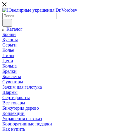
Каталог
Броши
Кулоны
Серьги
Колье
Пины
Цепи
Кольца
Брелки
Браслеты
Сувениры
Зажим для галстука
Шармы
Сертификаты
Все товары
Бижутерия дерево
Коллекции
Украшения на заказ
Корпоративные подарки
Как купить