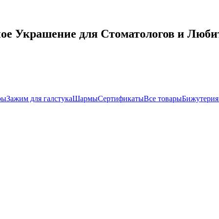
е Украшение для Стоматологов и Люби
ры
Зажим для галстука
Шармы
Сертификаты
Все товары
Бижутерия