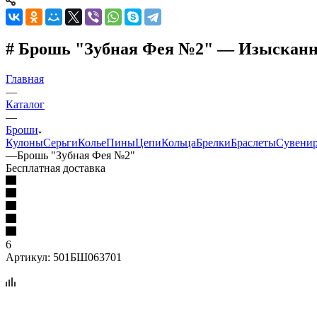
# Брошь "Зубная Фея №2" — Изысканно
Главная
—
Каталог
—
Броши
Кулоны
Серьги
Колье
Пины
Цепи
Кольца
Брелки
Браслеты
Сувени
—
Брошь "Зубная Фея №2"
Бесплатная доставка
6
Артикул:
501БШ063701